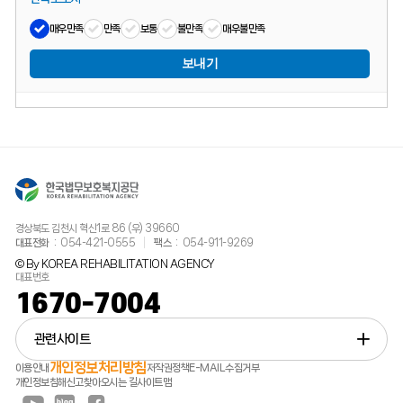
매우만족
만족
보통
불만족
매우불만족
보내기
경상북도 김천시 혁신1로 86 (우) 39660
대표전화
054-421-0555
팩스
054-911-9269
© By KOREA REHABILITATION AGENCY
대표번호
1670-7004
관련사이트
개인정보처리방침
이용안내
저작권정책
E-MAIL수집거부
개인정보침해신고
찾아오시는 길
사이트맵