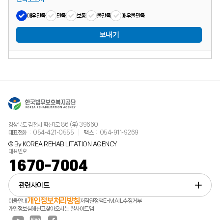
매우만족
만족
보통
불만족
매우불만족
보내기
경상북도 김천시 혁신1로 86 (우) 39660
대표전화
054-421-0555
팩스
054-911-9269
© By KOREA REHABILITATION AGENCY
대표번호
1670-7004
관련사이트
개인정보처리방침
이용안내
저작권정책
E-MAIL수집거부
개인정보침해신고
찾아오시는 길
사이트맵