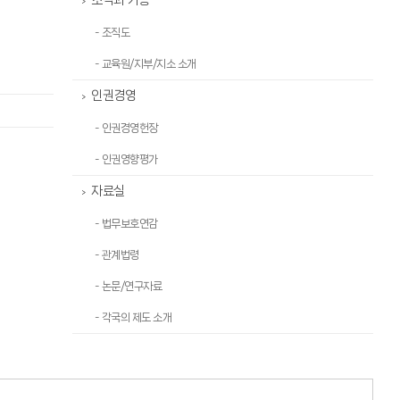
조직과 기능
>
- 조직도
- 교육원/지부/지소 소개
인권경영
>
- 인권경영헌장
- 인권영향평가
자료실
>
- 법무보호연감
- 관계법령
- 논문/연구자료
- 각국의 제도 소개