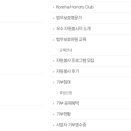
Koreha Honors Club
>
법무보호명문가
>
우수 자원봉사자 소개
>
법무보호위원 교육
>
- 교육안내
자원봉사 프로그램 모집
>
자원봉사 후기
>
기부참여
>
- 후원신청
기부 공제혜택
>
기부현황
>
사업자 기부영수증
>