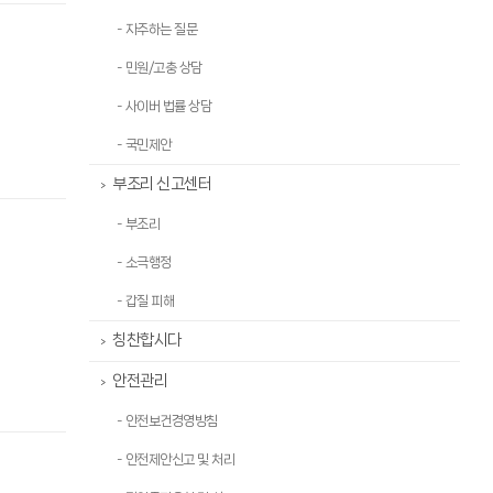
- 자주하는 질문
- 민원/고충 상담
- 사이버 법률 상담
- 국민제안
부조리 신고센터
>
- 부조리
- 소극행정
- 갑질 피해
칭찬합시다
>
안전관리
>
- 안전보건경영방침
- 안전제안신고 및 처리