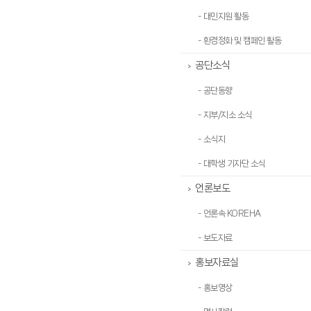
- 대민지원 활동
- 환경정화 및 캠페인 활동
공단소식
>
- 공단동향
- 지부/지소 소식
- 소식지
- 대학생 기자단 소식
언론보도
>
- 언론속 KOREHA
- 보도자료
홍보자료실
>
- 홍보영상