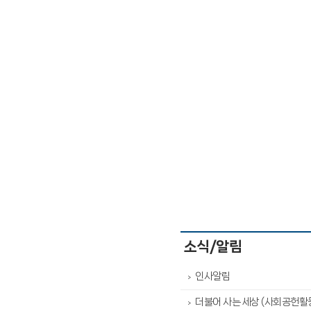
소식/알림
인사알림
>
더불어 사는 세상 (사회공헌활
>