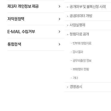
제3자 개인정보 제공
공개여부 및 불복신청 사례
>
공공데이터 개방
>
저작권정책
사업실명제
>
E-MAIL 수집거부
청렴자료 공개
>
- 반부패 청렴자료
통합검색
- 감사결과
- 공무외출장 정보
- 부패행위 현황
- 기타
경영공시
>