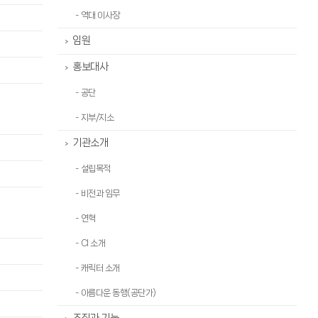
- 역대 이사장
임원
>
홍보대사
>
- 공단
- 지부/지소
기관소개
>
- 설립목적
- 비전과 임무
- 연혁
- CI 소개
- 캐릭터 소개
- 아름다운 동행(공단가)