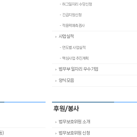
- 허그일자리 수당신청
- 긴급지원신청
- 적응력예측검사
사업실적
>
- 연도별 사업실적
- 핵심사업 추진계획
법무부 일자리 우수기업
>
양식모음
>
후원/봉사
법무보호위원 소개
>
동)
법무보호위원 신청
>