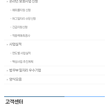
온라인 보호사업 신청
>
- 해피콜지원 신청
- 허그일자리 수당신청
- 긴급지원신청
- 적응력예측검사
사업실적
>
- 연도별 사업실적
- 핵심사업 추진계획
법무부 일자리 우수기업
>
양식모음
>
고객센터