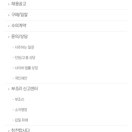
채용공고
>
구매/입찰
>
수의계약
>
문의/상담
>
- 자주하는 질문
- 민원/고충 상담
- 사이버 법률 상담
- 국민제안
부조리 신고센터
>
- 부조리
- 소극행정
- 갑질 피해
칭찬합시다
>