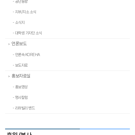
- 공단동향
- 지부/지소 소식
- 소식지
- 대학생 기자단 소식
언론보도
>
- 언론속 KOREHA
- 보도자료
홍보자료실
>
- 홍보영상
- 명사칼럼
- 리하빌리 밴드