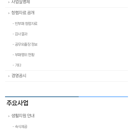
사업실명제
>
청렴자료 공개
>
- 반부패 청렴자료
- 감사결과
- 공무외출장 정보
- 부패행위 현황
- 기타
경영공시
>
주요사업
생활지원 안내
>
- 숙식제공