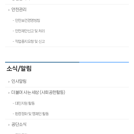
안전관리
>
- 안전보건경영방침
- 안전제안신고 및 처리
- 작업중지요청 및 신고
소식/알림
인사알림
>
더불어 사는 세상 (사회공헌활동)
>
- 대민지원 활동
- 환경정화 및 캠페인 활동
공단소식
>