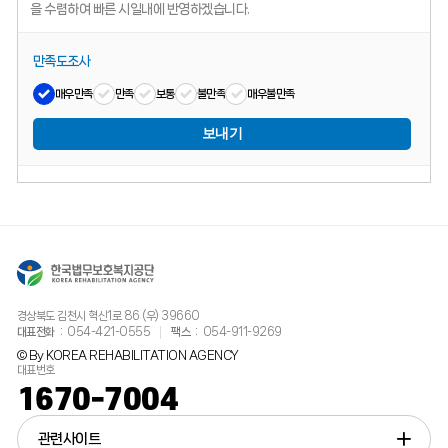
을 수렴하여 빠른 시일내에 반영하겠습니다.
만족도조사
매우만족
만족
보통
불만족
매우불만족
보내기
경상북도 김천시 혁신1로 86 (우) 39660
대표전화
054-421-0555
팩스
054-911-9269
© By KOREA REHABILITATION AGENCY
대표번호
1670-7004
관련사이트