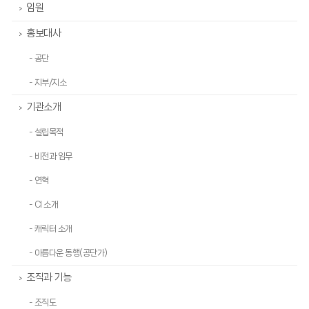
임원
>
홍보대사
>
- 공단
- 지부/지소
기관소개
>
- 설립목적
- 비전과 임무
- 연혁
- CI 소개
- 캐릭터 소개
- 아름다운 동행(공단가)
조직과 기능
>
- 조직도