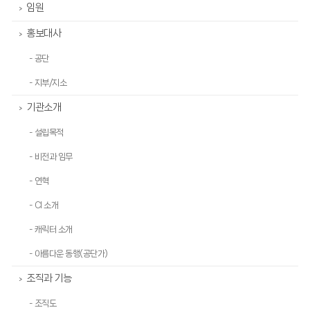
임원
>
홍보대사
>
- 공단
- 지부/지소
기관소개
>
- 설립목적
- 비전과 임무
- 연혁
- CI 소개
- 캐릭터 소개
- 아름다운 동행(공단가)
조직과 기능
>
- 조직도