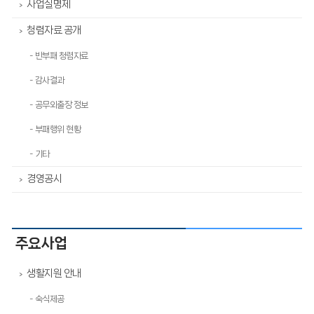
사업실명제
>
청렴자료 공개
>
- 반부패 청렴자료
- 감사결과
- 공무외출장 정보
- 부패행위 현황
- 기타
경영공시
>
주요사업
생활지원 안내
>
- 숙식제공