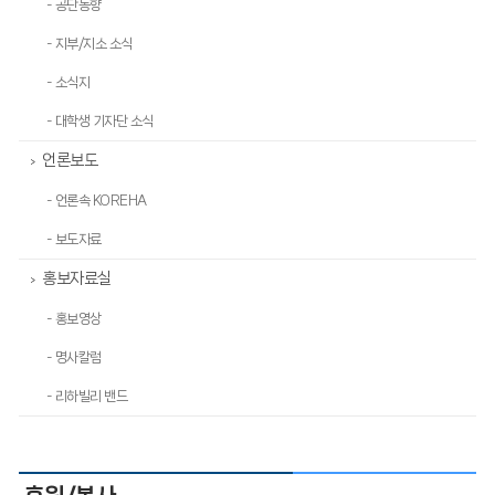
- 공단동향
- 지부/지소 소식
- 소식지
- 대학생 기자단 소식
언론보도
>
- 언론속 KOREHA
- 보도자료
홍보자료실
>
- 홍보영상
- 명사칼럼
- 리하빌리 밴드