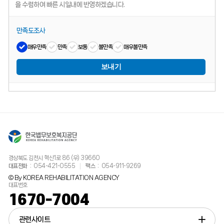
을 수렴하여 빠른 시일내에 반영하겠습니다.
만족도조사
매우만족
만족
보통
불만족
매우불만족
보내기
경상북도 김천시 혁신1로 86 (우) 39660
대표전화
054-421-0555
팩스
054-911-9269
© By KOREA REHABILITATION AGENCY
대표번호
1670-7004
관련사이트