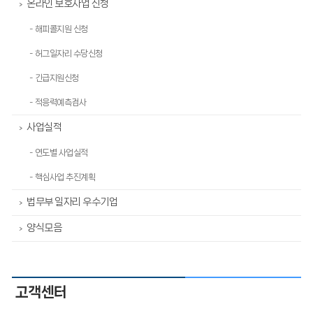
온라인 보호사업 신청
>
- 해피콜지원 신청
- 허그일자리 수당신청
- 긴급지원신청
- 적응력예측검사
사업실적
>
- 연도별 사업실적
- 핵심사업 추진계획
법무부 일자리 우수기업
>
양식모음
>
고객센터