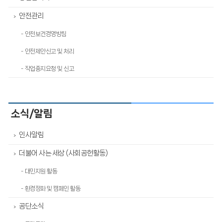
안전관리
>
- 안전보건경영방침
- 안전제안신고 및 처리
- 작업중지요청 및 신고
소식/알림
인사알림
>
더불어 사는 세상 (사회공헌활동)
>
- 대민지원 활동
- 환경정화 및 캠페인 활동
공단소식
>