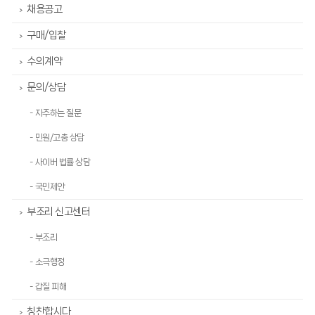
채용공고
>
구매/입찰
>
수의계약
>
문의/상담
>
- 자주하는 질문
- 민원/고충 상담
- 사이버 법률 상담
- 국민제안
부조리 신고센터
>
- 부조리
- 소극행정
- 갑질 피해
칭찬합시다
>