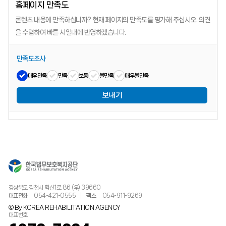
홈페이지 만족도
콘텐츠 내용에 만족하십니까?
현재 페이지의 만족도를 평가해 주십시오.
의견
을 수렴하여 빠른 시일내에 반영하겠습니다.
만족도조사
매우만족
만족
보통
불만족
매우불만족
보내기
경상북도 김천시 혁신1로 86 (우) 39660
대표전화
054-421-0555
팩스
054-911-9269
© By KOREA REHABILITATION AGENCY
대표번호