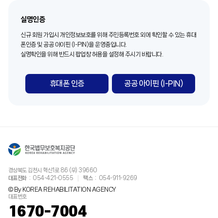
함께 당 홈페이지의 초기화면 또는 초기화면과의 연결화면에 그 적용일자 7일 이전
갱생보호사업 지원에 대한 취업알선, 응급구호, 생활관 위문 및 재정후원 등 자원봉
부터 적용일자 전일까지 공지합니다. 다만, 회원에게 불리하게 이 약관의 내용을 변
실명인증
사자 정보 관리
경하는 경우에는 최소한 30일 이상의 사전 유예기간을 두고 공지합니다. 이 경우 공
다. 기부회원 정보 관리
신규 회원 가입시 개인정보보호를 위해 주민등록번호 외에 확인할 수 있는 휴대
단은당 홈페이지에 개정 전 내용과 개정 후 내용을 명확하게 비교하여 이용자가 알
법무보호서비스의 활성화를 위한 기금모금에 참여한 기부회원 정보 관리
폰인증 및 공공 아이핀 (I-PIN)을 운영중입니다.
기 쉽도록 표시합니다.
실명확인을 위해 반드시 팝업창 허용을 설정해 주시기 바랍니다.
제2조. 개인정보의 처리내역 및 보유 기간
③ 공단이 전항에 따라 개정 약관을 공지하면서 “개정일자 적용 이전까지 회원이 명
우리 공단은 법령의 규정과 정보주체의 동의에 의해서 개인정보를 수집·보유하며 개
시적으로 거부의 의사표시를 하지 않는 경우 회원이 개정 약관에 동의한 것으로 봅
인정보파일은 다음과 같습니다.
휴대폰 인증
공공 아이핀 (I-PIN)
니다. ”라는 취지를 명확하게 공지하였음에도 회원이 명시적으로 거부의 의사표시를
가. 법무보호서비스 수혜대상자 정보
하지 않은 경우에는 개정 약관에 동의한 것으로 봅니다. 회원이 개정 약관에 동의하
보유 목적 법무보호서비스 수혜대상자 관리
지 않는 경우 당 홈페이지 이용계약을 해지할 수 있습니다.
보유 근거 법무보호의 실시에 관한 규칙
제 4 조(홈페이지 외 준칙)
수집 방법 오프라인 수집 (개인의 신청서를 통한 서면 수집), 시스템 연계를 통한 수
① 이 이용약관은 공단이 당 홈페이지가 제공하는 서비스에 관한 이용안내와 함께
집 대상범위 교정기관 보호대상자
적용됩니다.
대상인원수 36,511여명 보유기간 15년
② 이 이용약관에 명시되지 아니한 사항은 관계법령의 규정이 적용됩니다.
열람예정일 수시 관리부서 보호정책부
경상북도 김천시 혁신1로 86 (우) 39660
제 2 장 이용계약의 체결
열람청구부서 및 주소 한국법무보호복지공단 보호정책부(054-911-8650)
대표전화
054-421-0555
팩스
054-911-9269
제 5 조 (이용계약의 성립 등) 이용계약은 공단이 정한 본 이용약관에 대하여 이용고
경상북도 김천시 혁신2로 40(율곡동 790) 산학연유치지원센터 3층
© By KOREA REHABILITATION AGENCY
대표번호
객이 「동의합니다」를 선택하고, 공단이 정한 회원가입양식을 작성하여 서비스 이
열람제한항목 없음 열람제한사유 없음
1670-7004
용을 신청한 후, 공단이 이를 승낙함으로써 성립합니다.
제공 기관 없음 제공 근거 없음