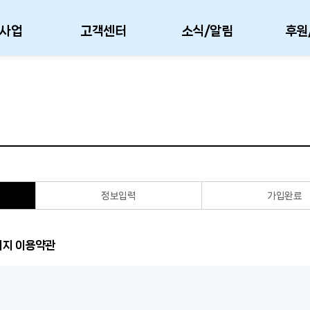
사업
고객센터
소식/알림
후원
정보입력
가입완료
지 이용약관