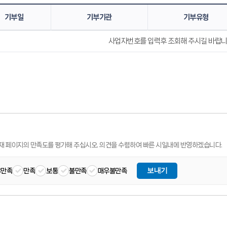
기부일
기부기관
기부유형
사업자번호를 입력후 조회해 주시길 바랍니
재 페이지의 만족도를 평가해 주십시오.
의견을 수렴하여 빠른 시일내에 반영하겠습니다.
보내기
우만족
만족
보통
불만족
매우불만족