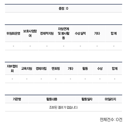
총점 : 0
자원연계
보호사업참
위원회운영
경제적지원
및 봉사활
수상실적
기타
합계
여
동
-
-
-
-
-
-
-
지부협의
교육지원
경제자립
멘토링
기타
활동
수상
합계
회
-
-
-
-
-
-
-
-
기관명
활동내용
활동일자
마일리지
조회된 결과가 없습니다.
전체건수 : 0건