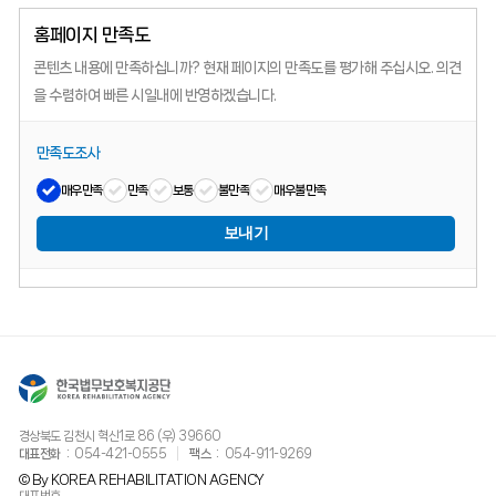
홈페이지 만족도
콘텐츠 내용에 만족하십니까?
현재 페이지의 만족도를 평가해 주십시오.
의견
을 수렴하여 빠른 시일내에 반영하겠습니다.
만족도조사
매우만족
만족
보통
불만족
매우불만족
보내기
경상북도 김천시 혁신1로 86 (우) 39660
대표전화
054-421-0555
팩스
054-911-9269
© By KOREA REHABILITATION AGENCY
대표번호