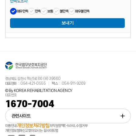
만족도조사
매우만족
만족
보통
불만족
매우불만족
보내기
경상북도 김천시 혁신1로 86 (우) 39660
대표전화
054-421-0555
팩스
054-911-9269
© By KOREA REHABILITATION AGENCY
대표번호
1670-7004
관련사이트
개인정보처리방침
이용안내
저작권정책
E-MAIL수집거부
개인정보침해신고
찾아오시는 길
사이트맵