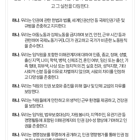
고 그 실천을 다짐한다.
하나.
우리는 인권에 관한 헌법과 법률, 세계인권선언 등 국제인권기준 및
규범을 존중하고 지지한다.
하나.
우리는 아동노동과 강제노동을 금지하며 보건, 안전, 근무 시간 등과
관련하여 국제노동기구(ILO)가 권고하고 국가가 비준한 노동원칙
을 준수한다.
하나.
우리는 임직원을 포함한 이해관계자에 대하여 인종, 종교, 장애, 성별,
출신 지역, 나이, 학력, 병력, 신체조건, 혼인 여부, 임신 또는 출산, 가
족 형태, 피부색, 사상 또는 정치적 의견, 실효 전과, 성적지향, 기타
사회적 신분 등을 이유로 차별하지 않으며, 서로의 차이를 인정하
고 다양성을 존중한다.
하나.
우리는 직원의 인권 보호와 증진을 위해 결사 및 단체 교섭의 자유를
보장한다.
하나.
우리는 직원들에게 안전하고 위생적인 근무 환경을 제공하고, 건강권
을 보장한다.
하나.
우리는 임직원, 법무보호대상자, 자원봉사자, 지역주민, 유관기관 등
경영활동에 포함된 이해관계자의 인권 감수성 향상에 기여하고 인
권을 존중한다.
하나.
우리는 경영정보를 투명하게 공개하고, 인권 영향평가를 통해 인권 점