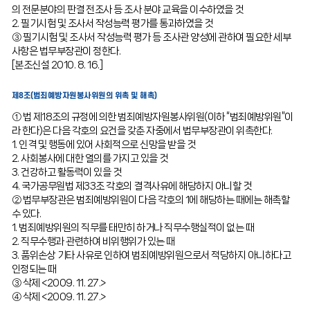
의 전문분야의 판결 전조사 등 조사 분야 교육을 이수하였을 것
2. 필기시험 및 조사서 작성능력 평가를 통과하였을 것
③ 필기시험 및 조사서 작성능력 평가 등 조사관 양성에 관하여 필요한 세부
사항은 법무부장관이 정한다.
[본조신설 2010. 8. 16.]
제8조(범죄예방자원봉사위원의 위촉 및 해촉)
① 법 제18조의 규정에 의한 범죄예방자원봉사위원(이하 “범죄예방위원”이
라 한다)은 다음 각호의 요건을 갖춘 자중에서 법무부장관이 위촉한다.
1. 인격 및 행동에 있어 사회적으로 신망을 받을 것
2. 사회봉사에 대한 열의를 가지고 있을 것
3. 건강하고 활동력이 있을 것
4. 국가공무원법 제33조 각호의 결격사유에 해당하지 아니할 것
② 법무부장관은 범죄예방위원이 다음 각호의 1에 해당하는 때에는 해촉할
수 있다.
1. 범죄예방위원의 직무를 태만히 하거나 직무수행실적이 없는 때
2. 직무수행과 관련하여 비위행위가 있는 때
3. 품위손상 기타 사유로 인하여 범죄예방위원으로서 적당하지 아니하다고
인정되는 때
③ 삭제 <2009. 11. 27.>
④ 삭제 <2009. 11. 27.>