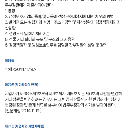
무부장관에게 제출하여야 한다.
1. 명칭
2. 갱생보호사업의 종류 및 내용과 갱생보호대상자에 대한 처우의 방법
3. 발기인 또는 설립자의 성명ㆍ주소ㆍ경력 및 자산상황과 경영책임자의 자
산상황
4. 경영조직 및 회계처리기준
5. 건물 기타 설비의 규모 및 구조와 그 사용권
6. 경영책임자 및 갱생보호업무를 담당할 간부직원의 성명 및 경력
제69조
삭제 <2014.11.19.>
제70조(허가사항의 변경)
사업자가 제68조제1호부터 제3호까지, 제5호 또는 제6호의 사항을 변경하
거나 정관을 변경하려는 경우에는 그 변경 사유를 명시한 변경허가신청서에
변경된 정관 및 관계 서류를 첨부하여 법무부장관의 허가를 받아야 한다.
[전문개정 2014.11.19.]
제71조(사업자의 사업계획등)