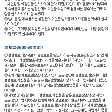
ㆍ세면장 및 화장실을 설치하여야 한다. 다만, 10인이내의 갱생보호대상자에
게 숙식을 제공하는 생활관에서 거실을 식당으로 겸용하는 경우에는 따로 식
당을 설치하지 아니할 수 있다.
② 남녀를 함께 수용하는 생활관의 거실은 남자용과 여자용을 분리하여 설치
하여야 한다.
③ 거실ㆍ조리장 및 식당은 보건위생에 적합하여야 하며, 난방ㆍ채광 및 환기
가 잘 되도록 설치하여야 한다.
제51조(갱생보호의 신청 및 조치)
① 갱생보호대상자로서 갱생보호를 받고자 하는 자는 보호관찰소의 장, 법 제
67조에 따라 갱생보호사업의 허가를 받은 자(이하 “사업자”라 한다) 또는 법
제71조에 따른 한국법무보호복지공단(이하 “공단”이라 한다)에 서면으로 신
청하여야 한다. <개정 2014. 11. 19.>
② 관계기관이 보호관찰소의 장, 사업자 또는 공단에 갱생보호대상자에 대한
갱생보호의 신청을 하는 경우에는 갱생보호대상자의 전과 및 처분의 내용, 신
상관계, 갱생보호대상자가 희망하는 갱생보호방법등을 기재한 서면으로 하
여야 한다.
③ 제1항 및 제2항에 따라 갱생보호의 신청을 받은 보호관찰소의 장, 사업자
또는 공단이 법 제66조제2항에 따라 갱생보호의 필요 여부와 그 방법을 결
정함에 있어서는 신청서 및 갱생보호대상자와의 상담 등에 의하여 갱생보호
대상자의 전과의 죄질ㆍ연령ㆍ학력ㆍ가정사정ㆍ교우관계 및 자립계획 등을