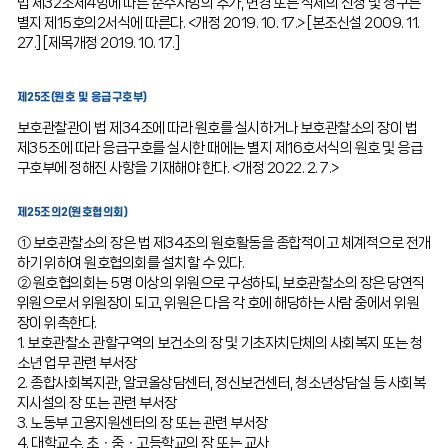
법 제32조제4항에 따른 준수사항의 추가, 변경 또는 삭제의 신청 및 청구는
별지 제15호의2서식에 따른다. <개정 2019. 10. 17.> [본조신설 2009. 11.
27.] [제목개정 2019. 10. 17.]
제25조(원호 및 응급구호부)
보호관찰관이 법 제34조에 따라 원호를 실시하거나 보호관찰소의 장이 법
제35조에 따라 응급구호를 실시한 때에는 별지 제16호서식의 원호 및 응급
구호부에 정해진 사항을 기재해야 한다. <개정 2022. 2. 7.>
제25조의2(원호협의회)
① 보호관찰소의 장은 법 제34조의 원호활동을 종합적이고 체계적으로 전개
하기 위하여 원호협의회를 설치할 수 있다.
② 원호협의회는 5명 이상의 위원으로 구성하되, 보호관찰소의 장은 당연직
위원으로서 위원장이 되고, 위원은 다음 각 호에 해당하는 사람 중에서 위원
장이 위촉한다.
1. 보호관찰소 관할구역의 보건소의 장 및 기초자치단체의 사회복지 또는 청
소년 업무 관련 부서장
2. 종합사회복지관, 알코올상담센터, 정신보건센터, 청소년상담실 등 사회복
지시설의 장 또는 관련 부서장
3. 노동부 고용지원센터의 장 또는 관련 부서장
4. 대학교수, 초ㆍ중ㆍ고등학교의 장 또는 교사