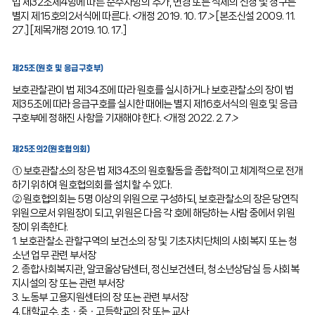
법 제32조제4항에 따른 준수사항의 추가, 변경 또는 삭제의 신청 및 청구는
별지 제15호의2서식에 따른다. <개정 2019. 10. 17.> [본조신설 2009. 11.
27.] [제목개정 2019. 10. 17.]
제25조(원호 및 응급구호부)
보호관찰관이 법 제34조에 따라 원호를 실시하거나 보호관찰소의 장이 법
제35조에 따라 응급구호를 실시한 때에는 별지 제16호서식의 원호 및 응급
구호부에 정해진 사항을 기재해야 한다. <개정 2022. 2. 7.>
제25조의2(원호협의회)
① 보호관찰소의 장은 법 제34조의 원호활동을 종합적이고 체계적으로 전개
하기 위하여 원호협의회를 설치할 수 있다.
② 원호협의회는 5명 이상의 위원으로 구성하되, 보호관찰소의 장은 당연직
위원으로서 위원장이 되고, 위원은 다음 각 호에 해당하는 사람 중에서 위원
장이 위촉한다.
1. 보호관찰소 관할구역의 보건소의 장 및 기초자치단체의 사회복지 또는 청
소년 업무 관련 부서장
2. 종합사회복지관, 알코올상담센터, 정신보건센터, 청소년상담실 등 사회복
지시설의 장 또는 관련 부서장
3. 노동부 고용지원센터의 장 또는 관련 부서장
4. 대학교수, 초ㆍ중ㆍ고등학교의 장 또는 교사