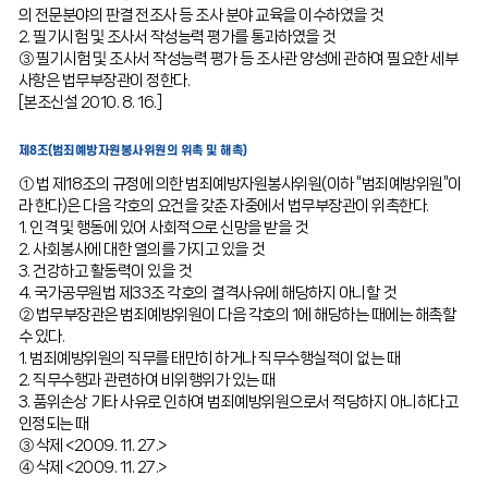
의 전문분야의 판결 전조사 등 조사 분야 교육을 이수하였을 것
2. 필기시험 및 조사서 작성능력 평가를 통과하였을 것
③ 필기시험 및 조사서 작성능력 평가 등 조사관 양성에 관하여 필요한 세부
사항은 법무부장관이 정한다.
[본조신설 2010. 8. 16.]
제8조(범죄예방자원봉사위원의 위촉 및 해촉)
① 법 제18조의 규정에 의한 범죄예방자원봉사위원(이하 “범죄예방위원”이
라 한다)은 다음 각호의 요건을 갖춘 자중에서 법무부장관이 위촉한다.
1. 인격 및 행동에 있어 사회적으로 신망을 받을 것
2. 사회봉사에 대한 열의를 가지고 있을 것
3. 건강하고 활동력이 있을 것
4. 국가공무원법 제33조 각호의 결격사유에 해당하지 아니할 것
② 법무부장관은 범죄예방위원이 다음 각호의 1에 해당하는 때에는 해촉할
수 있다.
1. 범죄예방위원의 직무를 태만히 하거나 직무수행실적이 없는 때
2. 직무수행과 관련하여 비위행위가 있는 때
3. 품위손상 기타 사유로 인하여 범죄예방위원으로서 적당하지 아니하다고
인정되는 때
③ 삭제 <2009. 11. 27.>
④ 삭제 <2009. 11. 27.>