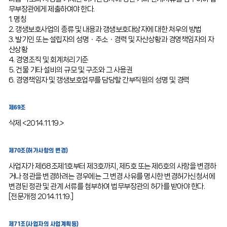
무부장관에게 제출하여야 한다.
1. 명칭
2. 갱생보호사업의 종류 및 내용과 갱생보호대상자에 대한 처우의 방법
3. 발기인 또는 설립자의 성명ㆍ주소ㆍ경력 및 자산상황과 경영책임자의 자
산상황
4. 경영조직 및 회계처리기준
5. 건물 기타 설비의 규모 및 구조와 그 사용권
6. 경영책임자 및 갱생보호업무를 담당할 간부직원의 성명 및 경력
제69조
삭제 <2014.11.19.>
제70조(허가사항의 변경)
사업자가 제68조제1호부터 제3호까지, 제5호 또는 제6호의 사항을 변경하
거나 정관을 변경하려는 경우에는 그 변경 사유를 명시한 변경허가신청서에
변경된 정관 및 관계 서류를 첨부하여 법무부장관의 허가를 받아야 한다.
[전문개정 2014.11.19.]
제71조(사업자의 사업계획등)