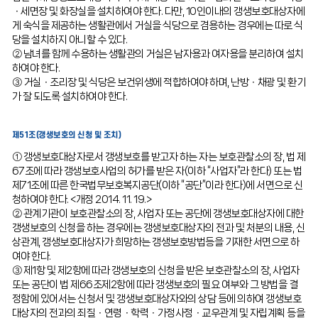
ㆍ세면장 및 화장실을 설치하여야 한다. 다만, 10인이내의 갱생보호대상자에
게 숙식을 제공하는 생활관에서 거실을 식당으로 겸용하는 경우에는 따로 식
당을 설치하지 아니할 수 있다.
② 남녀를 함께 수용하는 생활관의 거실은 남자용과 여자용을 분리하여 설치
하여야 한다.
③ 거실ㆍ조리장 및 식당은 보건위생에 적합하여야 하며, 난방ㆍ채광 및 환기
가 잘 되도록 설치하여야 한다.
제51조(갱생보호의 신청 및 조치)
① 갱생보호대상자로서 갱생보호를 받고자 하는 자는 보호관찰소의 장, 법 제
67조에 따라 갱생보호사업의 허가를 받은 자(이하 “사업자”라 한다) 또는 법
제71조에 따른 한국법무보호복지공단(이하 “공단”이라 한다)에 서면으로 신
청하여야 한다. <개정 2014. 11. 19.>
② 관계기관이 보호관찰소의 장, 사업자 또는 공단에 갱생보호대상자에 대한
갱생보호의 신청을 하는 경우에는 갱생보호대상자의 전과 및 처분의 내용, 신
상관계, 갱생보호대상자가 희망하는 갱생보호방법등을 기재한 서면으로 하
여야 한다.
③ 제1항 및 제2항에 따라 갱생보호의 신청을 받은 보호관찰소의 장, 사업자
또는 공단이 법 제66조제2항에 따라 갱생보호의 필요 여부와 그 방법을 결
정함에 있어서는 신청서 및 갱생보호대상자와의 상담 등에 의하여 갱생보호
대상자의 전과의 죄질ㆍ연령ㆍ학력ㆍ가정사정ㆍ교우관계 및 자립계획 등을