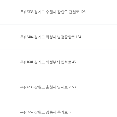
우)16336 경기도 수원시 장안구 천천로 126
우)18404 경기도 화성시 병점중앙로 154
우)11601 경기도 의정부시 입석로 45
우)24235 강원도 춘천시 영서로 2953
우)25552 강원도 강릉시 옥가로 56