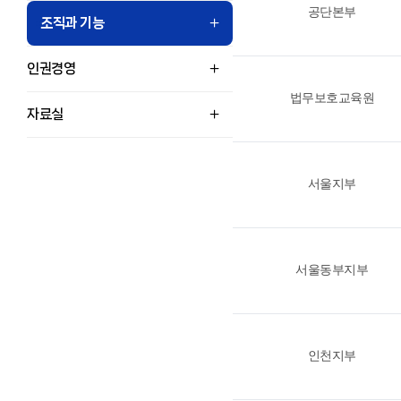
공단본부
조직과 기능
인권경영
법무보호교육원
자료실
서울지부
서울동부지부
인천지부