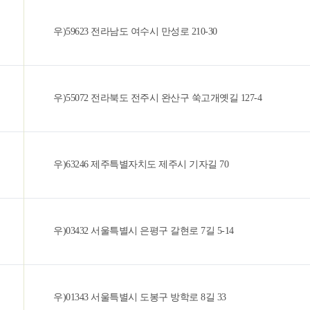
우)59623 전라남도 여수시 만성로 210-30
우)55072 전라북도 전주시 완산구 쑥고개옛길 127-4
우)63246 제주특별자치도 제주시 기자길 70
우)03432 서울특별시 은평구 갈현로 7길 5-14
우)01343 서울특별시 도봉구 방학로 8길 33