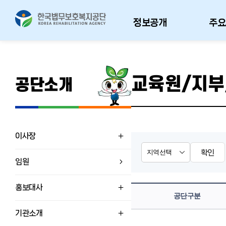
정보공개
주요
교육원/지부
공단소개
이사장
확인
임원
홍보대사
공단구분
기관소개