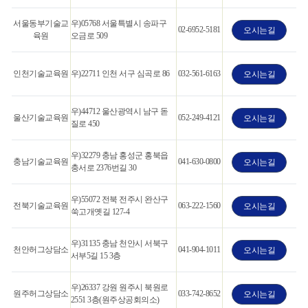
서울동부기술교
우)05768 서울특별시 송파구
02-6952-5181
오시는길
육원
오금로 509
인천기술교육원
우)22711 인천 서구 심곡로 86
032-561-6163
오시는길
우)44712 울산광역시 남구 돋
울산기술교육원
052-249-4121
오시는길
질로 450
우)32279 충남 홍성군 홍북읍
충남기술교육원
041-630-0800
오시는길
충서로 2376번길 30
우)55072 전북 전주시 완산구
전북기술교육원
063-222-1560
오시는길
쑥고개옛길 127-4
우)31135 충남 천안시 서북구
천안허그상담소
041-904-1011
오시는길
서부5길 15 3층
우)26337 강원 원주시 북원로
원주허그상담소
033-742-8652
오시는길
2551 3층(원주상공회의소)