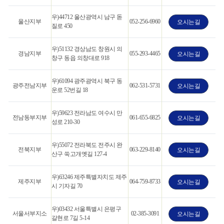
우)44712 울산광역시 남구 돋
울산지부
052-256-6960
오시는길
질로 450
우)51132 경상남도 창원시 의
경남지부
055-293-4465
오시는길
창구 동읍 의창대로 918
우)61094 광주광역시 북구 동
광주전남지부
062-531-5731
오시는길
운로 52번길 18
우)59623 전라남도 여수시 만
전남동부지부
061-655-6825
오시는길
성로 210-30
우)55072 전라북도 전주시 완
전북지부
063-229-8140
오시는길
산구 쑥고개옛길 127-4
우)63246 제주특별자치도 제주
제주지부
064-759-8733
오시는길
시 기자길 70
우)03432 서울특별시 은평구
서울서부지소
02-385-3091
오시는길
갈현로 7길 5-14