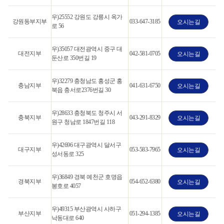
우)25552 강원도 강릉시 옥가
강원동부지부
033-647-3185
오시는길
로 56
우)35057 대전광역시 중구 대
대전지부
042-581-0705
오시는길
둔산로 350번길 19
우)32279 충청남도 홍성군 홍
충남지부
041-631-6750
오시는길
북읍 충서로2376번길 30
우)28633 충청북도 청주시 서
충북지부
043-291-8329
오시는길
원구 청남로 1847번길 118
우)42696 대구광역시 달서구
대구지부
053-583-7965
오시는길
성서동로 325
우)36849 경북 예천군 호명읍
경북지부
054-652-6380
오시는길
봉호로 4057
우)49315 부산광역시 사하구
부산지부
051-294-1385
오시는길
낙동대로 640