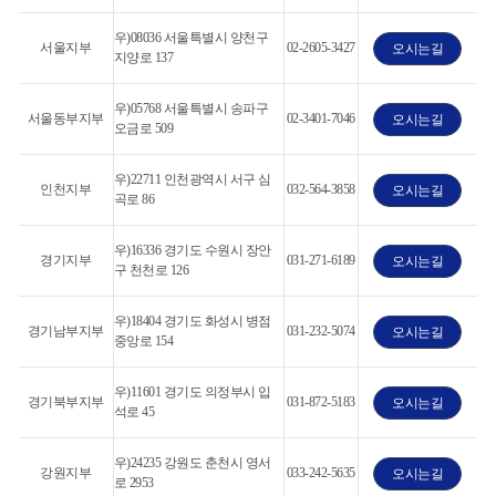
우)08036 서울특별시 양천구
서울지부
02-2605-3427
오시는길
지양로 137
우)05768 서울특별시 송파구
서울동부지부
02-3401-7046
오시는길
오금로 509
우)22711 인천광역시 서구 심
인천지부
032-564-3858
오시는길
곡로 86
우)16336 경기도 수원시 장안
경기지부
031-271-6189
오시는길
구 천천로 126
우)18404 경기도 화성시 병점
경기남부지부
031-232-5074
오시는길
중앙로 154
우)11601 경기도 의정부시 입
경기북부지부
031-872-5183
오시는길
석로 45
우)24235 강원도 춘천시 영서
강원지부
033-242-5635
오시는길
로 2953