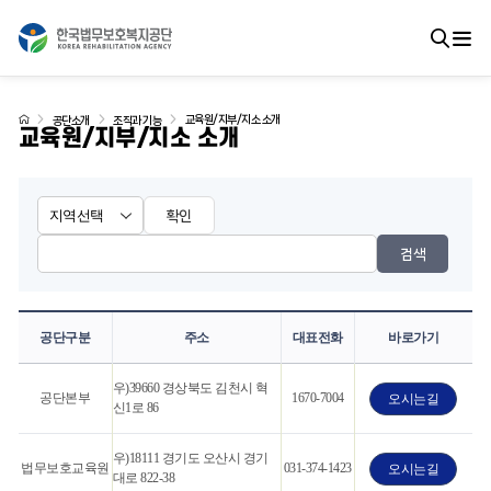
교육원/지부/지소 소개
공단소개
조직과 기능
교육원/지부/지소 소개
확인
검색
공단구분
주소
대표전화
바로가기
우)39660 경상북도 김천시 혁
공단본부
1670-7004
오시는길
신1로 86
우)18111 경기도 오산시 경기
법무보호교육원
031-374-1423
오시는길
대로 822-38