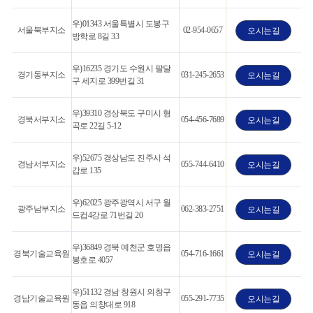
우)01343 서울특별시 도봉구
서울북부지소
02-954-0657
오시는길
방학로 8길 33
우)16235 경기도 수원시 팔달
경기동부지소
031-245-2653
오시는길
구 세지로 399번길 31
우)39310 경상북도 구미시 형
경북서부지소
054-456-7689
오시는길
곡로 22길 5-12
우)52675 경상남도 진주시 석
경남서부지소
055-744-6410
오시는길
갑로 135
우)62025 광주광역시 서구 월
광주남부지소
062-383-2751
오시는길
드컵4강로 71번길 20
우)36849 경북 예천군 호명읍
경북기술교육원
054-716-1661
오시는길
봉호로 4057
우)51132 경남 창원시 의창구
경남기술교육원
055-291-7735
오시는길
동읍 의창대로 918