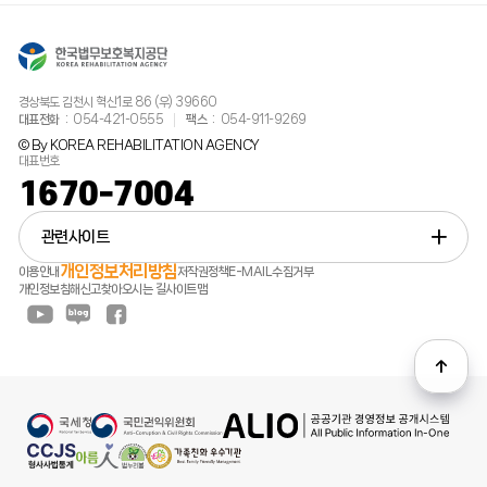
경상북도 김천시 혁신1로 86 (우) 39660
대표전화
054-421-0555
팩스
054-911-9269
© By KOREA REHABILITATION AGENCY
대표번호
1670-7004
관련사이트
개인정보처리방침
이용안내
저작권정책
E-MAIL수집거부
개인정보침해신고
찾아오시는 길
사이트맵