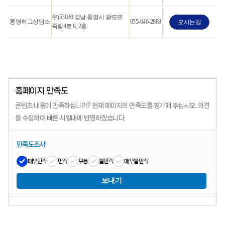
우)53020 경남 통영시 광도면
통영허그상담소
055-646-2888
오시는길
죽림4로 8, 2층
홈페이지 만족도
콘텐츠 내용에 만족하십니까?
현재 페이지의 만족도를 평가해 주십시오.
의견
을 수렴하여 빠른 시일내에 반영하겠습니다.
만족도조사
매우만족
만족
보통
불만족
매우불만족
보내기