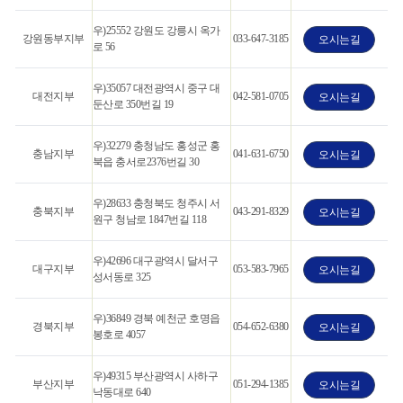
우)25552 강원도 강릉시 옥가
강원동부지부
033-647-3185
오시는길
로 56
우)35057 대전광역시 중구 대
대전지부
042-581-0705
오시는길
둔산로 350번길 19
우)32279 충청남도 홍성군 홍
충남지부
041-631-6750
오시는길
북읍 충서로2376번길 30
우)28633 충청북도 청주시 서
충북지부
043-291-8329
오시는길
원구 청남로 1847번길 118
우)42696 대구광역시 달서구
대구지부
053-583-7965
오시는길
성서동로 325
우)36849 경북 예천군 호명읍
경북지부
054-652-6380
오시는길
봉호로 4057
우)49315 부산광역시 사하구
부산지부
051-294-1385
오시는길
낙동대로 640