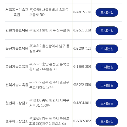
서울동부기술교
우)05768 서울특별시 송파구
02-6952-5181
오시는길
육원
오금로 509
인천기술교육원
우)22711 인천 서구 심곡로 86
032-561-6163
오시는길
우)44712 울산광역시 남구 돋
울산기술교육원
052-249-4121
오시는길
질로 450
우)32279 충남 홍성군 홍북읍
충남기술교육원
041-630-0800
오시는길
충서로 2376번길 30
우)55072 전북 전주시 완산구
전북기술교육원
063-222-1560
오시는길
쑥고개옛길 127-4
우)31135 충남 천안시 서북구
천안허그상담소
041-904-1011
오시는길
서부5길 15 3층
우)26337 강원 원주시 북원로
원주허그상담소
033-742-8652
오시는길
2551 3층(원주상공회의소)