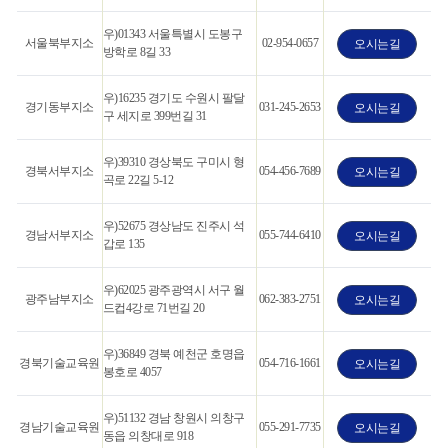
우)01343 서울특별시 도봉구
서울북부지소
02-954-0657
오시는길
방학로 8길 33
우)16235 경기도 수원시 팔달
경기동부지소
031-245-2653
오시는길
구 세지로 399번길 31
우)39310 경상북도 구미시 형
경북서부지소
054-456-7689
오시는길
곡로 22길 5-12
우)52675 경상남도 진주시 석
경남서부지소
055-744-6410
오시는길
갑로 135
우)62025 광주광역시 서구 월
광주남부지소
062-383-2751
오시는길
드컵4강로 71번길 20
우)36849 경북 예천군 호명읍
경북기술교육원
054-716-1661
오시는길
봉호로 4057
우)51132 경남 창원시 의창구
경남기술교육원
055-291-7735
오시는길
동읍 의창대로 918