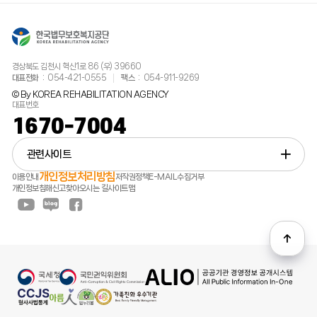
경상북도 김천시 혁신1로 86 (우) 39660
대표전화
054-421-0555
팩스
054-911-9269
© By KOREA REHABILITATION AGENCY
대표번호
1670-7004
관련사이트
개인정보처리방침
이용안내
저작권정책
E-MAIL수집거부
개인정보침해신고
찾아오시는 길
사이트맵