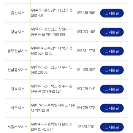
우)44712 울산광역시 남구 돋
울산지부
052-256-6960
오시는길
질로 450
우)51132 경상남도 창원시 의
경남지부
055-293-4465
오시는길
창구 동읍 의창대로 918
우)61094 광주광역시 북구 동
광주전남지부
062-531-5731
오시는길
운로 52번길 18
우)59623 전라남도 여수시 만
전남동부지부
061-655-6825
오시는길
성로 210-30
우)55072 전라북도 전주시 완
전북지부
063-229-8140
오시는길
산구 쑥고개옛길 127-4
우)63246 제주특별자치도 제주
제주지부
064-759-8733
오시는길
시 기자길 70
우)03432 서울특별시 은평구
서울서부지소
02-385-3091
오시는길
갈현로 7길 5-14