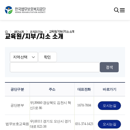
교육원/지부/지소 소개
공단소개
조직과 기능
교육원/지부/지소 소개
확인
검색
공단구분
주소
대표전화
바로가기
우)39660 경상북도 김천시 혁
공단본부
1670-7004
오시는길
신1로 86
우)18111 경기도 오산시 경기
법무보호교육원
031-374-1423
오시는길
대로 822-38