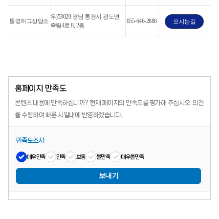
우)53020 경남 통영시 광도면
통영허그상담소
055-646-2888
오시는길
죽림4로 8, 2층
홈페이지 만족도
콘텐츠 내용에 만족하십니까?
현재 페이지의 만족도를 평가해 주십시오.
의견
을 수렴하여 빠른 시일내에 반영하겠습니다.
만족도조사
매우만족
만족
보통
불만족
매우불만족
보내기