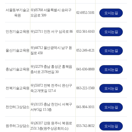
서울동부기술교
우)05768 서울특별시 송파구
02-6952-5181
오시는길
육원
오금로 509
인천기술교육원
우)22711 인천 서구 심곡로 86
032-561-6163
오시는길
우)44712 울산광역시 남구 돋
울산기술교육원
052-249-4121
오시는길
질로 450
우)32279 충남 홍성군 홍북읍
충남기술교육원
041-630-0800
오시는길
충서로 2376번길 30
우)55072 전북 전주시 완산구
전북기술교육원
063-222-1560
오시는길
쑥고개옛길 127-4
우)31135 충남 천안시 서북구
천안허그상담소
041-904-1011
오시는길
서부5길 15 3층
우)26337 강원 원주시 북원로
원주허그상담소
033-742-8652
오시는길
2551 3층(원주상공회의소)