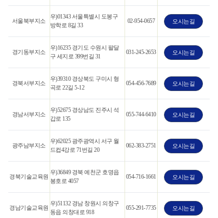
우)01343 서울특별시 도봉구
서울북부지소
02-954-0657
오시는길
방학로 8길 33
우)16235 경기도 수원시 팔달
경기동부지소
031-245-2653
오시는길
구 세지로 399번길 31
우)39310 경상북도 구미시 형
경북서부지소
054-456-7689
오시는길
곡로 22길 5-12
우)52675 경상남도 진주시 석
경남서부지소
055-744-6410
오시는길
갑로 135
우)62025 광주광역시 서구 월
광주남부지소
062-383-2751
오시는길
드컵4강로 71번길 20
우)36849 경북 예천군 호명읍
경북기술교육원
054-716-1661
오시는길
봉호로 4057
우)51132 경남 창원시 의창구
경남기술교육원
055-291-7735
오시는길
동읍 의창대로 918