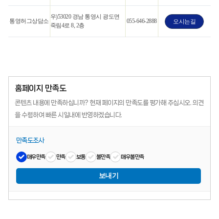
우)53020 경남 통영시 광도면
통영허그상담소
055-646-2888
오시는길
죽림4로 8, 2층
홈페이지 만족도
콘텐츠 내용에 만족하십니까?
현재 페이지의 만족도를 평가해 주십시오.
의견
을 수렴하여 빠른 시일내에 반영하겠습니다.
만족도조사
매우만족
만족
보통
불만족
매우불만족
보내기