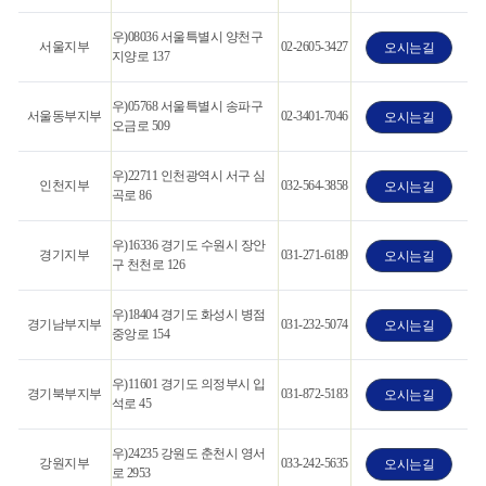
우)08036 서울특별시 양천구
서울지부
02-2605-3427
오시는길
지양로 137
우)05768 서울특별시 송파구
서울동부지부
02-3401-7046
오시는길
오금로 509
우)22711 인천광역시 서구 심
인천지부
032-564-3858
오시는길
곡로 86
우)16336 경기도 수원시 장안
경기지부
031-271-6189
오시는길
구 천천로 126
우)18404 경기도 화성시 병점
경기남부지부
031-232-5074
오시는길
중앙로 154
우)11601 경기도 의정부시 입
경기북부지부
031-872-5183
오시는길
석로 45
우)24235 강원도 춘천시 영서
강원지부
033-242-5635
오시는길
로 2953