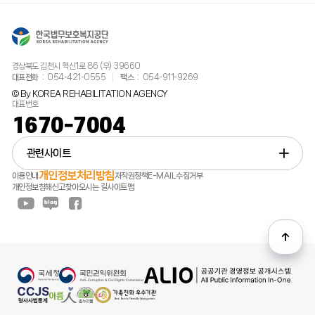
경상북도 김천시 혁신1로 86 (우) 39660
대표전화
054-421-0555
팩스
054-911-9269
© By KOREA REHABILITATION AGENCY
대표번호
1670-7004
관련사이트
개인정보처리방침
이용안내
저작권정책
E-MAIL수집거부
개인정보침해신고
찾아오시는 길
사이트맵