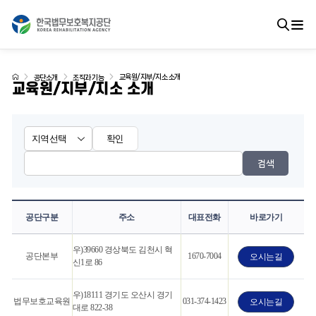
교육원/지부/지소 소개
공단소개
조직과 기능
교육원/지부/지소 소개
확인
검색
공단구분
주소
대표전화
바로가기
우)39660 경상북도 김천시 혁
공단본부
1670-7004
오시는길
신1로 86
우)18111 경기도 오산시 경기
법무보호교육원
031-374-1423
오시는길
대로 822-38