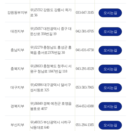
우)25552 강원도 강릉시 옥가
강원동부지부
033-647-3185
오시는길
로 56
우)35057 대전광역시 중구 대
대전지부
042-581-0705
오시는길
둔산로 350번길 19
우)32279 충청남도 홍성군 홍
충남지부
041-631-6750
오시는길
북읍 충서로2376번길 30
우)28633 충청북도 청주시 서
충북지부
043-291-8329
오시는길
원구 청남로 1847번길 118
우)42696 대구광역시 달서구
대구지부
053-583-7965
오시는길
성서동로 325
우)36849 경북 예천군 호명읍
경북지부
054-652-6380
오시는길
봉호로 4057
우)49315 부산광역시 사하구
부산지부
051-294-1385
오시는길
낙동대로 640