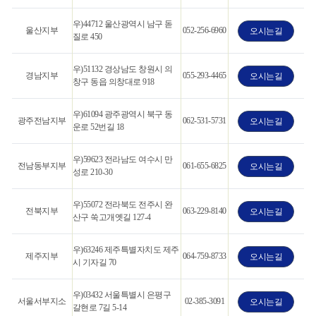
우)44712 울산광역시 남구 돋
울산지부
052-256-6960
오시는길
질로 450
우)51132 경상남도 창원시 의
경남지부
055-293-4465
오시는길
창구 동읍 의창대로 918
우)61094 광주광역시 북구 동
광주전남지부
062-531-5731
오시는길
운로 52번길 18
우)59623 전라남도 여수시 만
전남동부지부
061-655-6825
오시는길
성로 210-30
우)55072 전라북도 전주시 완
전북지부
063-229-8140
오시는길
산구 쑥고개옛길 127-4
우)63246 제주특별자치도 제주
제주지부
064-759-8733
오시는길
시 기자길 70
우)03432 서울특별시 은평구
서울서부지소
02-385-3091
오시는길
갈현로 7길 5-14