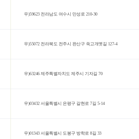
우)59623 전라남도 여수시 만성로 210-30
우)55072 전라북도 전주시 완산구 쑥고개옛길 127-4
우)63246 제주특별자치도 제주시 기자길 70
우)03432 서울특별시 은평구 갈현로 7길 5-14
우)01343 서울특별시 도봉구 방학로 8길 33