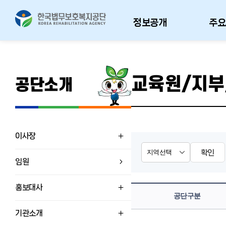
정보공개
주요
교육원/지부
공단소개
이사장
확인
임원
홍보대사
공단구분
기관소개