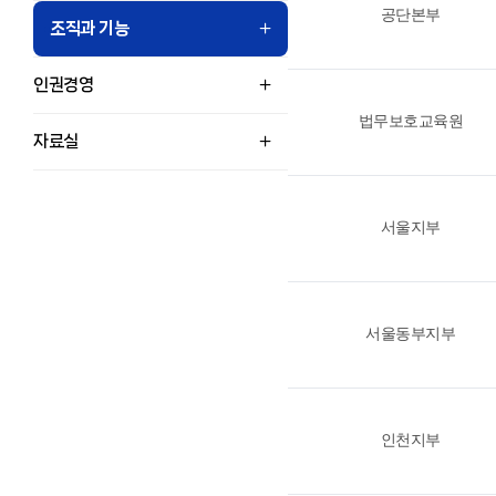
공단본부
조직과 기능
인권경영
법무보호교육원
자료실
서울지부
서울동부지부
인천지부