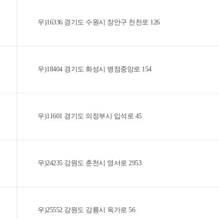
우)16336 경기도 수원시 장안구 천천로 126
우)18404 경기도 화성시 병점중앙로 154
우)11601 경기도 의정부시 입석로 45
우)24235 강원도 춘천시 영서로 2953
우)25552 강원도 강릉시 옥가로 56