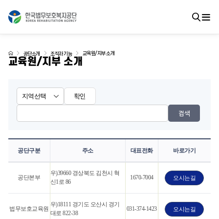
교육원/지부 소개
공단소개
조직과 기능
교육원/지부 소개
확인
검색
공단구분
주소
대표전화
바로가기
우)39660 경상북도 김천시 혁
공단본부
1670-7004
오시는길
신1로 86
우)18111 경기도 오산시 경기
법무보호교육원
031-374-1423
오시는길
대로 822-38