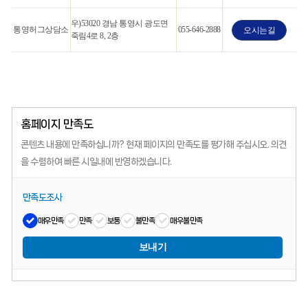
우)53020 경남 통영시 광도면
통영허그상담소
055-646-2888
오시는길
죽림4로 8, 2층
홈페이지 만족도
콘텐츠 내용에 만족하십니까?
현재 페이지의 만족도를 평가해 주십시오.
의견
을 수렴하여 빠른 시일내에 반영하겠습니다.
만족도조사
매우만족
만족
보통
불만족
매우불만족
보내기