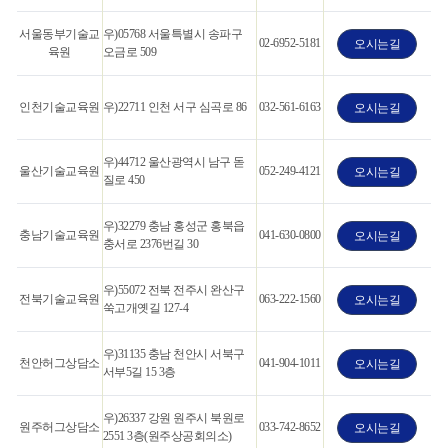
서울동부기술교
우)05768 서울특별시 송파구
02-6952-5181
오시는길
육원
오금로 509
인천기술교육원
우)22711 인천 서구 심곡로 86
032-561-6163
오시는길
우)44712 울산광역시 남구 돋
울산기술교육원
052-249-4121
오시는길
질로 450
우)32279 충남 홍성군 홍북읍
충남기술교육원
041-630-0800
오시는길
충서로 2376번길 30
우)55072 전북 전주시 완산구
전북기술교육원
063-222-1560
오시는길
쑥고개옛길 127-4
우)31135 충남 천안시 서북구
천안허그상담소
041-904-1011
오시는길
서부5길 15 3층
우)26337 강원 원주시 북원로
원주허그상담소
033-742-8652
오시는길
2551 3층(원주상공회의소)