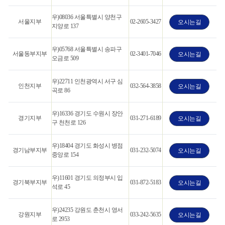
우)08036 서울특별시 양천구
서울지부
02-2605-3427
오시는길
지양로 137
우)05768 서울특별시 송파구
서울동부지부
02-3401-7046
오시는길
오금로 509
우)22711 인천광역시 서구 심
인천지부
032-564-3858
오시는길
곡로 86
우)16336 경기도 수원시 장안
경기지부
031-271-6189
오시는길
구 천천로 126
우)18404 경기도 화성시 병점
경기남부지부
031-232-5074
오시는길
중앙로 154
우)11601 경기도 의정부시 입
경기북부지부
031-872-5183
오시는길
석로 45
우)24235 강원도 춘천시 영서
강원지부
033-242-5635
오시는길
로 2953