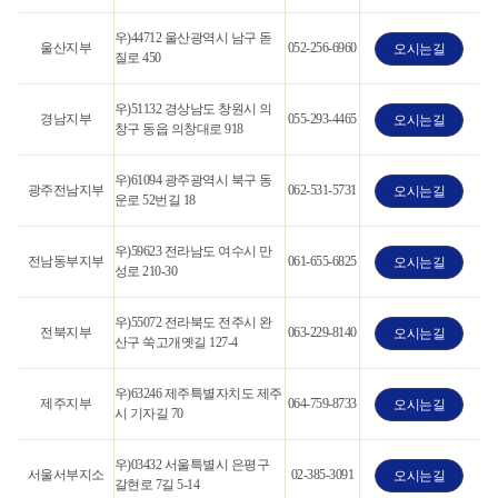
우)44712 울산광역시 남구 돋
울산지부
052-256-6960
오시는길
질로 450
우)51132 경상남도 창원시 의
경남지부
055-293-4465
오시는길
창구 동읍 의창대로 918
우)61094 광주광역시 북구 동
광주전남지부
062-531-5731
오시는길
운로 52번길 18
우)59623 전라남도 여수시 만
전남동부지부
061-655-6825
오시는길
성로 210-30
우)55072 전라북도 전주시 완
전북지부
063-229-8140
오시는길
산구 쑥고개옛길 127-4
우)63246 제주특별자치도 제주
제주지부
064-759-8733
오시는길
시 기자길 70
우)03432 서울특별시 은평구
서울서부지소
02-385-3091
오시는길
갈현로 7길 5-14