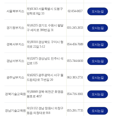
우)01343 서울특별시 도봉구
서울북부지소
02-954-0657
오시는길
방학로 8길 33
우)16235 경기도 수원시 팔달
경기동부지소
031-245-2653
오시는길
구 세지로 399번길 31
우)39310 경상북도 구미시 형
경북서부지소
054-456-7689
오시는길
곡로 22길 5-12
우)52675 경상남도 진주시 석
경남서부지소
055-744-6410
오시는길
갑로 135
우)62025 광주광역시 서구 월
광주남부지소
062-383-2751
오시는길
드컵4강로 71번길 20
우)36849 경북 예천군 호명읍
경북기술교육원
054-716-1661
오시는길
봉호로 4057
우)51132 경남 창원시 의창구
경남기술교육원
055-291-7735
오시는길
동읍 의창대로 918