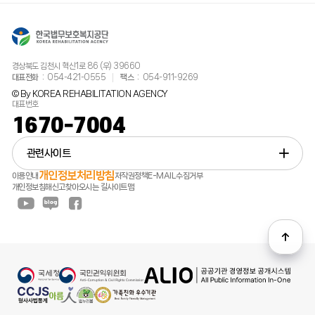
경상북도 김천시 혁신1로 86 (우) 39660
대표전화
054-421-0555
팩스
054-911-9269
© By KOREA REHABILITATION AGENCY
대표번호
1670-7004
관련사이트
개인정보처리방침
이용안내
저작권정책
E-MAIL수집거부
개인정보침해신고
찾아오시는 길
사이트맵