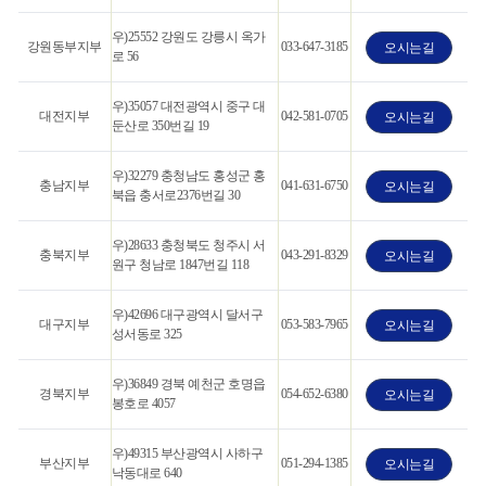
우)25552 강원도 강릉시 옥가
강원동부지부
033-647-3185
오시는길
로 56
우)35057 대전광역시 중구 대
대전지부
042-581-0705
오시는길
둔산로 350번길 19
우)32279 충청남도 홍성군 홍
충남지부
041-631-6750
오시는길
북읍 충서로2376번길 30
우)28633 충청북도 청주시 서
충북지부
043-291-8329
오시는길
원구 청남로 1847번길 118
우)42696 대구광역시 달서구
대구지부
053-583-7965
오시는길
성서동로 325
우)36849 경북 예천군 호명읍
경북지부
054-652-6380
오시는길
봉호로 4057
우)49315 부산광역시 사하구
부산지부
051-294-1385
오시는길
낙동대로 640