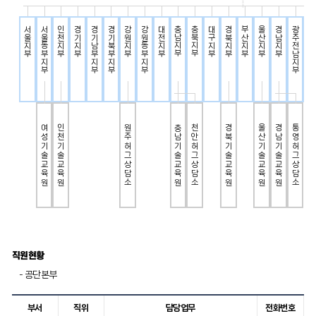
서울지부
서울동부지부
인천지부
경기지부
경기남부지부
경기북부지부
강원지부
강원동부지부
대전지부
충남지부
충북지부
대구지부
경북지부
부산지부
울산지부
경남지부
광주전남지부
전남동부지
여성기술교육원
인천기술교육원
원주허그상담소
천안허그상담소
경북기술교육원
울산기술교육원
경남기술교육원
통영허그상담소
충남기술교육원
직원현황
- 공단본부
부서
직위
담당업무
전화번호