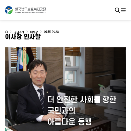
이사장 인사말
공단소개
이사장
이사장 인사말
더 안전한
사회를 향한
국민과의
아름다운
동행