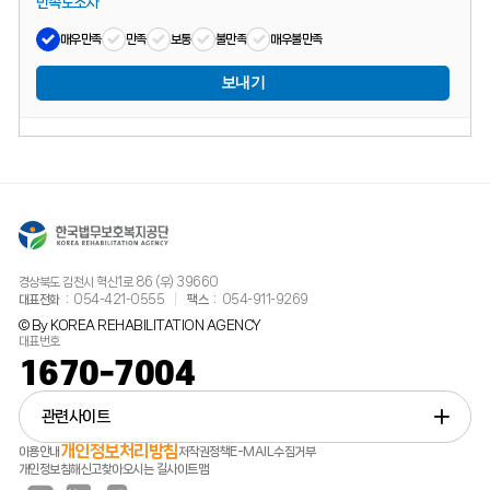
만족도조사
매우만족
만족
보통
불만족
매우불만족
보내기
경상북도 김천시 혁신1로 86 (우) 39660
대표전화
054-421-0555
팩스
054-911-9269
© By KOREA REHABILITATION AGENCY
대표번호
1670-7004
관련사이트
개인정보처리방침
이용안내
저작권정책
E-MAIL수집거부
개인정보침해신고
찾아오시는 길
사이트맵