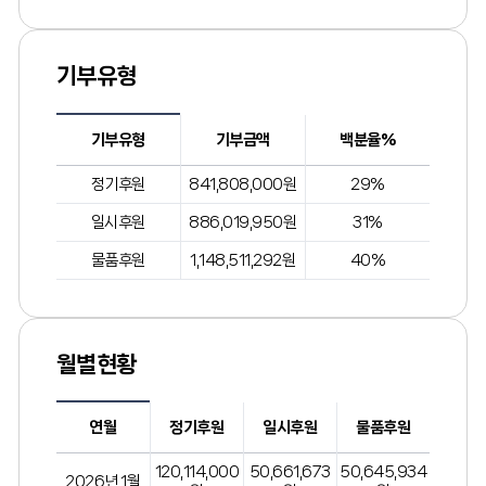
기부유형
기부유형
기부금액
백분율%
정기후원
841,808,000원
29%
일시후원
886,019,950원
31%
물품후원
1,148,511,292원
40%
월별현황
연월
정기후원
일시후원
물품후원
120,114,000
50,661,673
50,645,934
2026년 1월