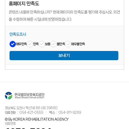
홈페이지 만족도
콘텐츠 내용에 만족하십니까?
현재 페이지의 만족도를 평가해 주십시오.
의견
을 수렴하여 빠른 시일내에 반영하겠습니다.
만족도조사
매우만족
만족
보통
불만족
매우불만족
보내기
경상북도 김천시 혁신1로 86 (우) 39660
대표전화
054-421-0555
팩스
054-911-9269
© By KOREA REHABILITATION AGENCY
대표번호