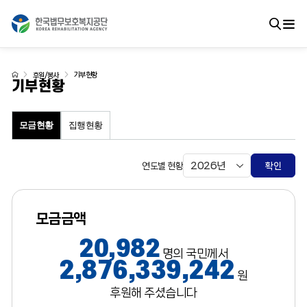
기부현황
후원/봉사
기부현황
모금현황
집행현황
연도별 현황
확인
모금금액
20,982
명의 국민께서
2,876,339,242
원
후원해 주셨습니다