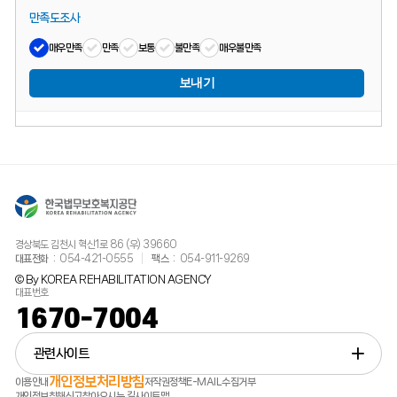
만족도조사
매우만족
만족
보통
불만족
매우불만족
보내기
경상북도 김천시 혁신1로 86 (우) 39660
대표전화
054-421-0555
팩스
054-911-9269
© By KOREA REHABILITATION AGENCY
대표번호
1670-7004
관련사이트
개인정보처리방침
이용안내
저작권정책
E-MAIL수집거부
개인정보침해신고
찾아오시는 길
사이트맵