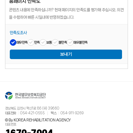
홈페이지 만족도
콘텐츠 내용에 만족하십니까?
현재 페이지의 만족도를 평가해 주십시오.
의견
을 수렴하여 빠른 시일내에 반영하겠습니다.
만족도조사
매우만족
만족
보통
불만족
매우불만족
보내기
경상북도 김천시 혁신1로 86 (우) 39660
대표전화
054-421-0555
팩스
054-911-9269
© By KOREA REHABILITATION AGENCY
대표번호