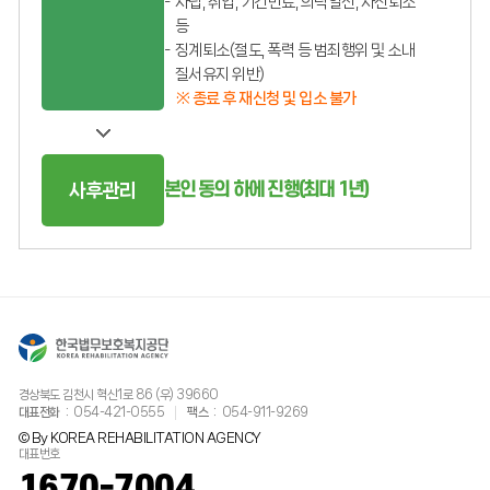
자립, 취업, 기간만료, 의탁알선, 자진퇴소
등
징계퇴소(절도, 폭력 등 범죄행위 및 소내
질서유지 위반)
※ 종료 후 재신청 및 입소 불가
본인 동의 하에 진행(최대 1년)
사후관리
경상북도 김천시 혁신1로 86 (우) 39660
대표전화
054-421-0555
팩스
054-911-9269
© By KOREA REHABILITATION AGENCY
대표번호
1670-7004