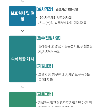
【심사기간】
권장기간 1일~3일
보호심사 및 결
【심사주체】보호심사회
정
: 지부(소)장, 법무보호과장, 담당자 등
【필수 진행사항】
심리검사 및 상담, 기본분류지표, 위험성평
가, 자치당번동의
숙식제공 개시
【지원내용】
호실 지정, 침구류 대여, 세면도구 등 생필
품 1회 지급
【프로그램】
자율형생활관 운영으로 자립기반 마련, 직