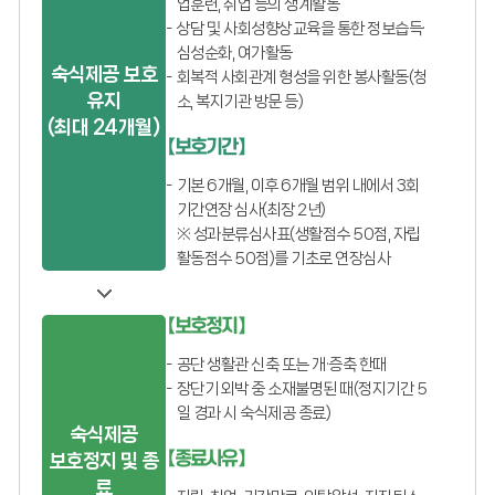
업훈련, 취업 등의 생계활동
상담 및 사회성향상교육을 통한 정보습득·
심성순화, 여가활동
숙식제공 보호
회복적 사회관계 형성을 위한 봉사활동(청
유지
소, 복지기관 방문 등)
(최대 24개월)
【보호기간】
기본 6개월, 이후 6개월 범위 내에서 3회
기간연장 심사(최장 2년)
※ 성과분류심사표(생활점수 50점, 자립
활동점수 50점)를 기초로 연장심사
【보호정지】
공단 생활관 신축 또는 개·증축 한때
장단기 외박 중 소재불명된 때(정지기간 5
일 경과 시 숙식제공 종료)
숙식제공
【종료사유】
보호정지 및 종
료