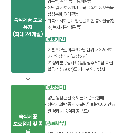
업훈련, 취업 등의 생계활동
상담 및 사회성향상교육을 통한 정보습득·
심성순화, 여가활동
숙식제공 보호
회복적 사회관계 형성을 위한 봉사활동(청
유지
소, 복지기관 방문 등)
(최대 24개월)
【보호기간】
기본 6개월, 이후 6개월 범위 내에서 3회
기간연장 심사(최장 2년)
※ 성과분류심사표(생활점수 50점, 자립
활동점수 50점)를 기초로 연장심사
【보호정지】
공단 생활관 신축 또는 개·증축 한때
장단기 외박 중 소재불명된 때(정지기간 5
일 경과 시 숙식제공 종료)
숙식제공
【종료사유】
보호정지 및 종
료