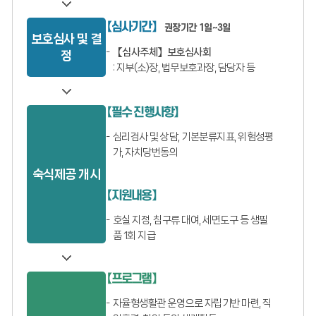
【심사기간】
권장기간 1일~3일
보호심사 및 결
【심사주체】보호심사회
정
: 지부(소)장, 법무보호과장, 담당자 등
【필수 진행사항】
심리검사 및 상담, 기본분류지표, 위험성평
가, 자치당번동의
숙식제공 개시
【지원내용】
호실 지정, 침구류 대여, 세면도구 등 생필
품 1회 지급
【프로그램】
자율형생활관 운영으로 자립기반 마련, 직