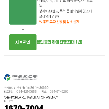
자립, 취업, 기간만료, 의탁알선, 자진퇴소
등
징계퇴소(절도, 폭력 등 범죄행위 및 소내
질서유지 위반)
※ 종료 후 재신청 및 입소 불가
본인 동의 하에 진행(최대 1년)
사후관리
경상북도 김천시 혁신1로 86 (우) 39660
대표전화
054-421-0555
팩스
054-911-9269
© By KOREA REHABILITATION AGENCY
대표번호
1670-7004