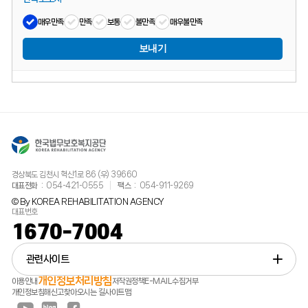
매우만족
만족
보통
불만족
매우불만족
보내기
경상북도 김천시 혁신1로 86 (우) 39660
대표전화
054-421-0555
팩스
054-911-9269
© By KOREA REHABILITATION AGENCY
대표번호
1670-7004
관련사이트
개인정보처리방침
이용안내
저작권정책
E-MAIL수집거부
개인정보침해신고
찾아오시는 길
사이트맵