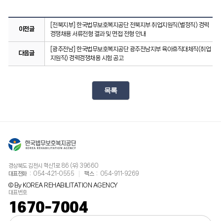
[전북지부] 한국법무보호복지공단 전북지부 취업지원직(별정직) 경력
이전글
경쟁채용 서류전형 결과 및 면접 전형 안내
[광주전남] 한국법무보호복지공단 광주전남지부 육아휴직대체직(취업
다음글
지원직) 경력경쟁채용 시험 공고
경상북도 김천시 혁신1로 86 (우) 39660
대표전화
054-421-0555
팩스
054-911-9269
© By KOREA REHABILITATION AGENCY
대표번호
1670-7004