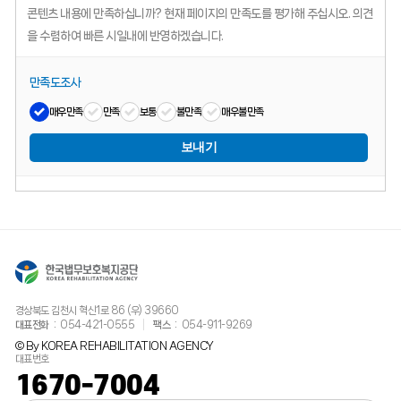
콘텐츠 내용에 만족하십니까?
현재 페이지의 만족도를 평가해 주십시오.
의견
을 수렴하여 빠른 시일내에 반영하겠습니다.
만족도조사
매우만족
만족
보통
불만족
매우불만족
보내기
경상북도 김천시 혁신1로 86 (우) 39660
대표전화
054-421-0555
팩스
054-911-9269
© By KOREA REHABILITATION AGENCY
대표번호
1670-7004