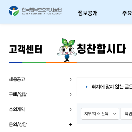
정보공개
주요
칭찬합시다
고객센터
채용공고
취지에 맞지 않는 글은
구매/입찰
수의계약
확
문의/상담