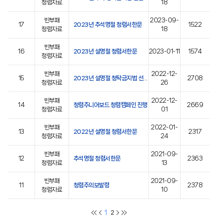
청렴자료
18
반부패
2023-09-
17
2023년 추석명절 청렴서한문
1522
청렴자료
18
반부패
16
2023년 설명절 청렴서한문
2023-01-11
1574
청렴자료
반부패
2022-12-
15
2023년 설명절 청탁금지법 선물 바로알기
2708
청렴자료
26
반부패
2022-12-
14
청렴주니어보드 청렴캠페인 진행
2669
청렴자료
01
반부패
2022-01-
13
2022년 설명절 청렴서한문
2317
청렴자료
24
반부패
2021-09-
12
추석명절 청렴서한문
2363
청렴자료
13
반부패
2021-09-
11
청렴주의보발령
2378
청렴자료
10
1
2