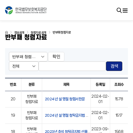
반부패 청렴자료
정보공개
청렴자료 공개
반부패 청렴자료
확인
검색
번호
분류
제목
등록일
조회수
반부패
2024-02-
20
2024년 설 명절 청렴서한문
1578
청렴자료
01
반부패
2024-02-
19
2024년 설 명절 청탁금지법 선물 바로알기
1517
청렴자료
01
반부패
2023-09-
18
2023년 추석 청탁금지법 선물 바로알기
1568