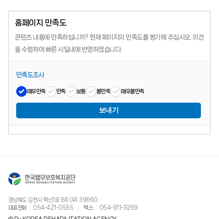
홈페이지 만족도
콘텐츠 내용에 만족하십니까?
현재 페이지의 만족도를 평가해 주십시오.
의견
을 수렴하여 빠른 시일내에 반영하겠습니다.
만족도조사
매우만족
만족
보통
불만족
매우불만족
보내기
경상북도 김천시 혁신1로 86 (우) 39660
대표전화
054-421-0555
팩스
054-911-9269