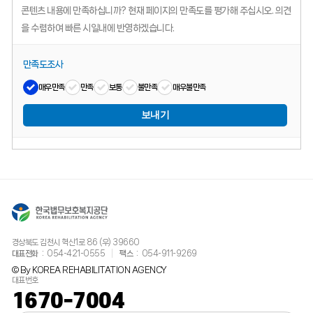
콘텐츠 내용에 만족하십니까?
현재 페이지의 만족도를 평가해 주십시오.
의견
을 수렴하여 빠른 시일내에 반영하겠습니다.
만족도조사
매우만족
만족
보통
불만족
매우불만족
보내기
경상북도 김천시 혁신1로 86 (우) 39660
대표전화
054-421-0555
팩스
054-911-9269
© By KOREA REHABILITATION AGENCY
대표번호
1670-7004