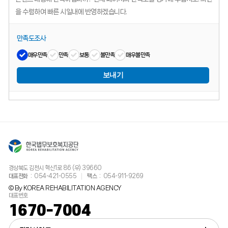
을 수렴하여 빠른 시일내에 반영하겠습니다.
만족도조사
매우만족
만족
보통
불만족
매우불만족
보내기
경상북도 김천시 혁신1로 86 (우) 39660
대표전화
054-421-0555
팩스
054-911-9269
© By KOREA REHABILITATION AGENCY
대표번호
1670-7004