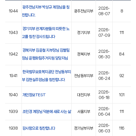
광주전남지부 박상규 계장님을 칭
2026-
1944
광주전남지부
8
08-07
찬합니다;
경기지부 관계자분들의 따뜻한 노
2026-
1943
경기지부
111
07-09
고를 칭찬 감사드립니다
경북지부 김윤철 지부장님 김별팀
2026-
1942
경북지부
84
06-30
장님 윤평화림주거지원 담당자님
한국법무보호복지공단 전남동부지
2026-
1941
전남동부지부
92
06-24
부 김현실주임님을 칭찬합니다.
2026-
1940
개인정보TEST
대전지부
101
06-18
2026-
1939
조민경 계장님 덕분에 새로 사는 삶
서울지부
111
06-04
2026-
1938
감사함으로 칭찬합니다
경기남부지부
116
06-03