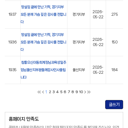
망설임 끝에 만난 기적, 경기지부
2026-
1937
모든 분께 가슴 깊은 감사를 전합니
경기지부
275
05-22
다.
망설임 끝에 만난 기적, 경기지부
2026-
1936
모든 분께 가슴 깊은 감사를 전합니
경기지부
150
05-22
다
참좋으신이동희계장님과육성일주
2026-
1935
임님울산지부분들께감사인사올립
울산지부
184
05-22
니다
1
2
3
4
5
6
7
8
9
10
글쓰기
홈페이지 만족도
콘텐츠 내용에 만족하십니까?
현재 페이지의 만족도를 평가해 주십시오.
의견