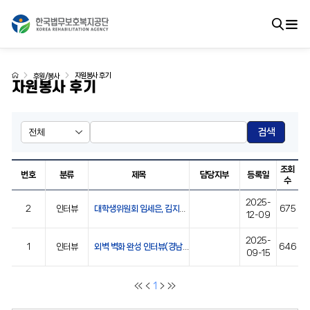
자원봉사 후기
후원/봉사
자원봉사 후기
검색
조회
번호
분류
제목
담당지부
등록일
수
2025-
2
인터뷰
대학생위원회 임세은, 김지훈 위원 인터뷰(+결혼 소식)
675
12-09
2025-
1
인터뷰
외벽 벽화 완성 인터뷰(경남지부 김송자 회장)
646
09-15
1