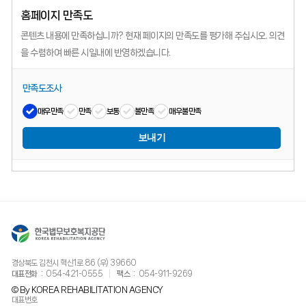
홈페이지 만족도
콘텐츠 내용에 만족하십니까?
현재 페이지의 만족도를 평가해 주십시오.
의견
을 수렴하여 빠른 시일내에 반영하겠습니다.
만족도조사
매우만족
만족
보통
불만족
매우불만족
보내기
경상북도 김천시 혁신1로 86 (우) 39660
대표전화
054-421-0555
팩스
054-911-9269
© By KOREA REHABILITATION AGENCY
대표번호