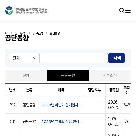
공단동향
소식/알림
공단소식
공단동향
검색
전체
공단동향
지부소식
조회
번호
분류
제목
담당지부
등록일
수
2026-
612
공단동향
2026년 하반기 정기인사 임명장 수여식
243
07-20
2026-
611
공단동향
2026년 명예의 전당 헌액식 개최
176
07-07
2026-