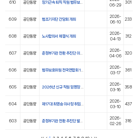
610
공단동향
장기근속 퇴직 직원 법무보호 정근표장 수여식
301
06-29
2026-
609
공단동향
법조기자단 간담회 개최
233
06-10
2026-
608
공단동향
노사합의서 체결식 개최
312
04-13
2026-
607
공단동향
준정부기관 전환 추진단 이사장 보고회 개최
320
04-06
2026-
606
공단동향
법무보호위원 전국연합회 1/4분기 정기총회 개최
361
03-17
2026-
605
공단동향
2026년 신규 직원 임명장 수여식 개최
358
03-16
2026-
604
공단동향
제17대 최영승 이사장 취임식 개최
437
03-10
2026-
603
공단동향
준정부기관 전환 추진단 발대식
316
02-26