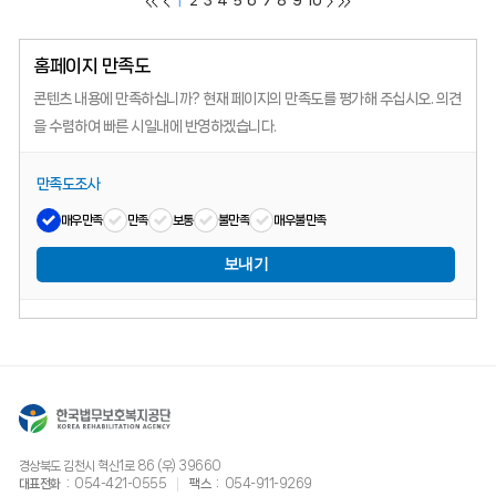
1
2
3
4
5
6
7
8
9
10
홈페이지 만족도
콘텐츠 내용에 만족하십니까?
현재 페이지의 만족도를 평가해 주십시오.
의견
을 수렴하여 빠른 시일내에 반영하겠습니다.
만족도조사
매우만족
만족
보통
불만족
매우불만족
보내기
경상북도 김천시 혁신1로 86 (우) 39660
대표전화
054-421-0555
팩스
054-911-9269