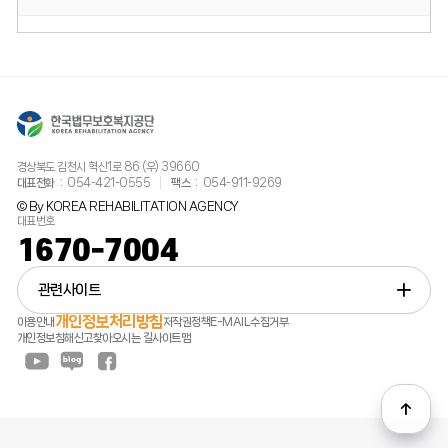
경상북도 김천시 혁신1로 86 (우) 39660
대표전화
054-421-0555
팩스
054-911-9269
© By KOREA REHABILITATION AGENCY
대표번호
1670-7004
관련사이트
개인정보처리방침
이용안내
저작권정책
E-MAIL수집거부
개인정보침해신고
찾아오시는 길
사이트맵