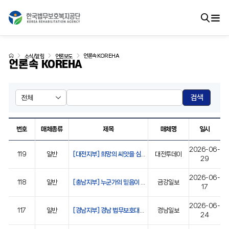
언론속 KOREHA
소식/알림
언론보도
언론속 KOREHA
검색
번호
매체종류
제목
매체명
일시
2026-06-
119
일반
[대전지부] 희망의 씨앗을 심는 사람들
대전투데이
29
2026-06-
118
일반
[충남지부] 누군가의 믿음이 내 인생을 바꿨습니다
금강일보
17
2026-06-
117
일반
[경남지부] 경남 법무보호대상자, 기술로 자립 기반 마련
경남일보
24