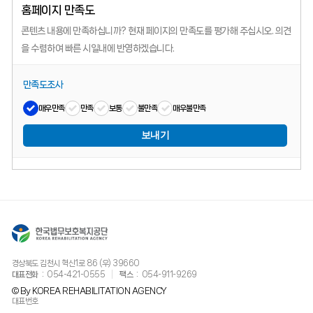
홈페이지 만족도
콘텐츠 내용에 만족하십니까?
현재 페이지의 만족도를 평가해 주십시오.
의견
을 수렴하여 빠른 시일내에 반영하겠습니다.
만족도조사
매우만족
만족
보통
불만족
매우불만족
보내기
경상북도 김천시 혁신1로 86 (우) 39660
대표전화
054-421-0555
팩스
054-911-9269
© By KOREA REHABILITATION AGENCY
대표번호