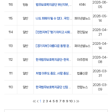
2026-06-
116
방송
법무보호복지공단 부산지부, 기부 걷기대회 개최
KNN
05
2026-05-
115
일반
나도 피해자 될 수 있다...국민 10명 중 6명, 범죄 불안감 가지고 산다
파이낸셜뉴스
14
2026-04-
114
일반
[인천지부] “형기 마치고 사회 복귀 돕는 것, 또 다른 범죄 막는 길”
경인일보
21
2026-04-
113
일반
[경기지부] 아름다운 동행 걷기대회 성료…나눔 문화 확산
파이낸셜뉴스
14
2026-04-
112
일반
한국법무보호복지공단-한국기술교육대학교, 업무협약(MOU) 체결
아주경제
08
2026-03-
111
일반
처벌 이후도 중요...사람 중심 정책 추진하겠다
법률신문
31
2026-03-
110
일반
한국법무보호복지공단 신임 이사장에 최영승 한양대 교수
연합뉴스
09
1
2
3
4
5
6
7
8
9
10