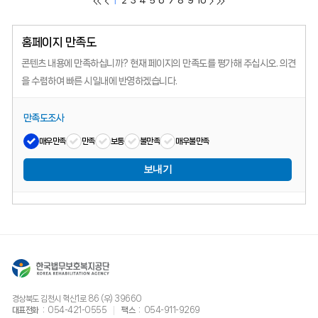
1
2
3
4
5
6
7
8
9
10
홈페이지 만족도
콘텐츠 내용에 만족하십니까?
현재 페이지의 만족도를 평가해 주십시오.
의견
을 수렴하여 빠른 시일내에 반영하겠습니다.
만족도조사
매우만족
만족
보통
불만족
매우불만족
보내기
경상북도 김천시 혁신1로 86 (우) 39660
대표전화
054-421-0555
팩스
054-911-9269