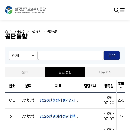
공단동향
소식/알림
공단소식
공단동향
검색
전체
공단동향
지부소식
조회
번호
분류
제목
담당지부
등록일
수
2026-
612
공단동향
2026년 하반기 정기인사 임명장 수여식
250
07-20
2026-
611
공단동향
2026년 명예의 전당 헌액식 개최
177
07-07
2026-