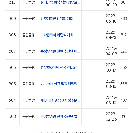
610
공단동향
장기근속 퇴직 직원 법무보호 정근표장 수여식
301
06-29
2026-
609
공단동향
법조기자단 간담회 개최
233
06-10
2026-
608
공단동향
노사합의서 체결식 개최
312
04-13
2026-
607
공단동향
준정부기관 전환 추진단 이사장 보고회 개최
320
04-06
2026-
606
공단동향
법무보호위원 전국연합회 1/4분기 정기총회 개최
362
03-17
2026-
605
공단동향
2026년 신규 직원 임명장 수여식 개최
358
03-16
2026-
604
공단동향
제17대 최영승 이사장 취임식 개최
437
03-10
2026-
603
공단동향
준정부기관 전환 추진단 발대식
316
02-26