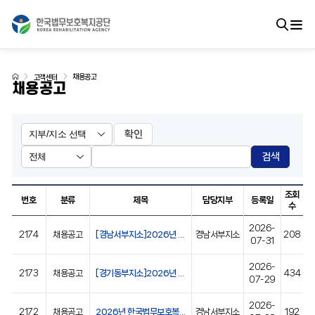
채용공고
고객센터
채용공고
확인
검색
조회
번호
분류
제목
담당지부
등록일
수
2026-
2174
채용공고
[경남서부지소]2026년 한국법무보호복지공단 경남서부지소 심리상담직(육아휴직대체직) 경력경쟁채용 공고
경남서부지소
208
07-31
2026-
2173
채용공고
[경기동부지소]2026년 한국법무보호복지공단 경기동부지소 취업지원직(육아휴직대체직) 경력경쟁채용시험 서류전형 합격자 발표 및 면접시험 일정 안내 공고
434
07-29
2026-
2172
채용공고
2026년 한국법무보호복지공단 경남서부지소 심리상담직(육아휴직대체직) 서류전형 합격자 발표 공고
경남서부지소
192