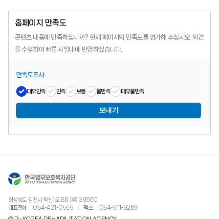
홈페이지 만족도
콘텐츠 내용에 만족하십니까?
현재 페이지의 만족도를 평가해 주십시오.
의견
을 수렴하여 빠른 시일내에 반영하겠습니다.
만족도조사
매우만족
만족
보통
불만족
매우불만족
보내기
경상북도 김천시 혁신1로 86 (우) 39660
대표전화
054-421-0555
팩스
054-911-9269