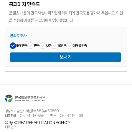
홈페이지 만족도
콘텐츠 내용에 만족하십니까?
현재 페이지의 만족도를 평가해 주십시오.
의견
을 수렴하여 빠른 시일내에 반영하겠습니다.
만족도조사
매우만족
만족
보통
불만족
매우불만족
보내기
경상북도 김천시 혁신1로 86 (우) 39660
대표전화
054-421-0555
팩스
054-911-9269
© By KOREA REHABILITATION AGENCY
대표번호