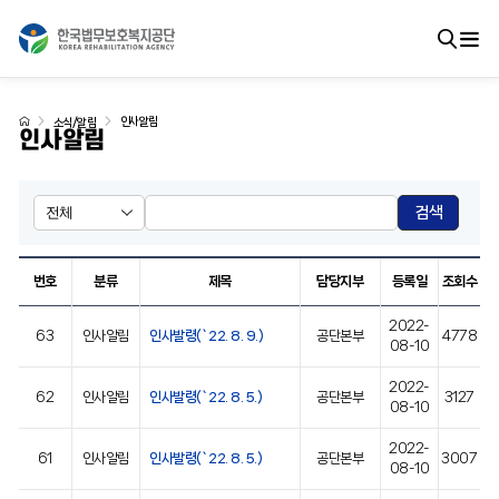
인사알림
소식/알림
인사알림
검색
번호
분류
제목
담당지부
등록일
조회수
2022-
63
인사알림
인사발령(`22. 8. 9.)
공단본부
4778
08-10
2022-
62
인사알림
인사발령(`22. 8. 5.)
공단본부
3127
08-10
2022-
61
인사알림
인사발령(`22. 8. 5.)
공단본부
3007
08-10