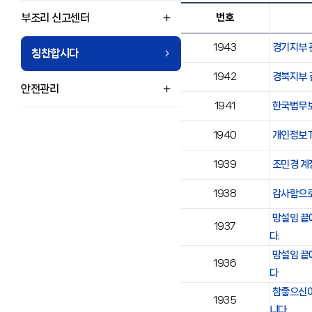
부조리 신고센터
번호
1943
경기지부 
칭찬합시다
1942
경북지부 
안전관리
1941
한국법무보
1940
개인정보T
1939
조민경 계
1938
감사함으
망설임 끝
1937
다.
망설임 끝
1936
다
참좋으신
1935
니다