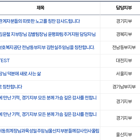
제목
담당지부
관계자분들의 따뜻한 노고를 칭찬 감사드립니다
경기지부
김윤철 지부장님 김별팀장님 윤평화림주거지원 담당자님
경북지부
호복지공단 전남동부지부 김현실주임님을 칭찬합니다.
전남동부지부
EST
대전지부
장님 덕분에 새로 사는 삶
서울지부
로 칭찬합니다
경기남부지부
에 만난 기적, 경기지부 모든 분께 가슴 깊은 감사를 전합니
경기지부
에 만난 기적, 경기지부 모든 분께 가슴 깊은 감사를 전합니
경기지부
이동희계장님과육성일주임님울산지부분들께감사인사올립
울산지부