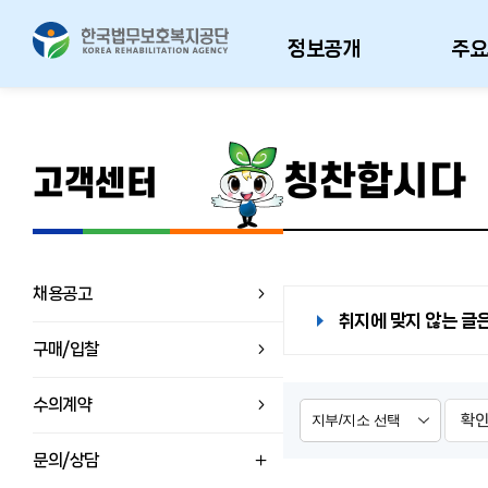
정보공개
주요
칭찬합시다
고객센터
채용공고
취지에 맞지 않는 글은
구매/입찰
수의계약
확
문의/상담