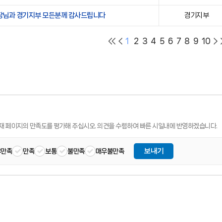
님과 경기지부 모든분께 감사드립니다
경기지부
1
2
3
4
5
6
7
8
9
10
재 페이지의 만족도를 평가해 주십시오.
의견을 수렴하여 빠른 시일내에 반영하겠습니다.
보내기
우만족
만족
보통
불만족
매우불만족