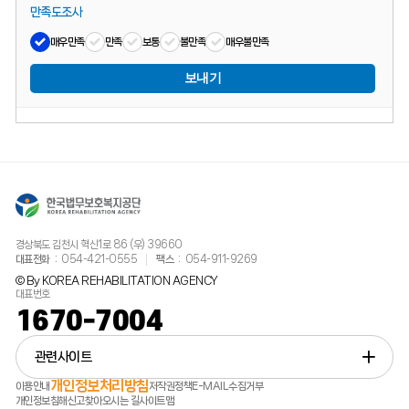
만족도조사
매우만족
만족
보통
불만족
매우불만족
보내기
경상북도 김천시 혁신1로 86 (우) 39660
대표전화
054-421-0555
팩스
054-911-9269
© By KOREA REHABILITATION AGENCY
대표번호
1670-7004
관련사이트
개인정보처리방침
이용안내
저작권정책
E-MAIL수집거부
개인정보침해신고
찾아오시는 길
사이트맵