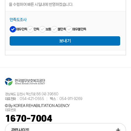
을 수렴하여 빠른 시일내에 반영하겠습니다.
만족도조사
매우만족
만족
보통
불만족
매우불만족
보내기
경상북도 김천시 혁신1로 86 (우) 39660
대표전화
054-421-0555
팩스
054-911-9269
© By KOREA REHABILITATION AGENCY
대표번호
1670-7004
관련사이트