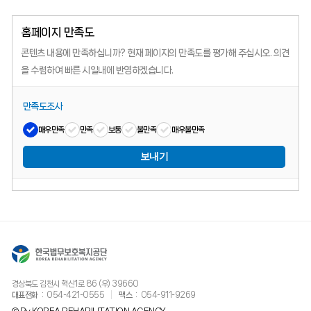
홈페이지 만족도
콘텐츠 내용에 만족하십니까?
현재 페이지의 만족도를 평가해 주십시오.
의견
을 수렴하여 빠른 시일내에 반영하겠습니다.
만족도조사
매우만족
만족
보통
불만족
매우불만족
보내기
경상북도 김천시 혁신1로 86 (우) 39660
대표전화
054-421-0555
팩스
054-911-9269