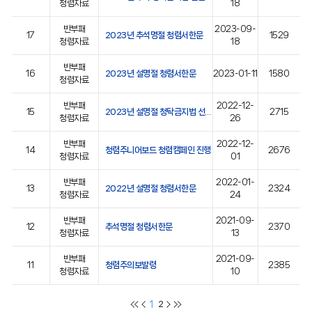
청렴자료
18
반부패
2023-09-
17
2023년 추석명절 청렴서한문
1529
청렴자료
18
반부패
16
2023년 설명절 청렴서한문
2023-01-11
1580
청렴자료
반부패
2022-12-
15
2023년 설명절 청탁금지법 선물 바로알기
2715
청렴자료
26
반부패
2022-12-
14
청렴주니어보드 청렴캠페인 진행
2676
청렴자료
01
반부패
2022-01-
13
2022년 설명절 청렴서한문
2324
청렴자료
24
반부패
2021-09-
12
추석명절 청렴서한문
2370
청렴자료
13
반부패
2021-09-
11
청렴주의보발령
2385
청렴자료
10
1
2