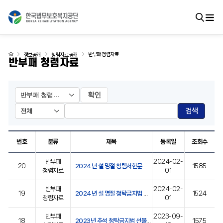
반부패 청렴자료
정보공개
청렴자료 공개
반부패 청렴자료
확인
검색
번호
분류
제목
등록일
조회수
반부패
2024-02-
20
2024년 설 명절 청렴서한문
1585
청렴자료
01
반부패
2024-02-
19
2024년 설 명절 청탁금지법 선물 바로알기
1524
청렴자료
01
반부패
2023-09-
18
2023년 추석 청탁금지법 선물 바로알기
1575