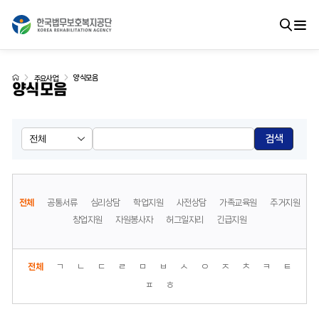
양식모음
주요사업
양식모음
검색
전체
공통서류
심리상담
학업지원
사전상담
가족교육원
주거지원
창업지원
자원봉사자
허그일자리
긴급지원
전체
ㄱ
ㄴ
ㄷ
ㄹ
ㅁ
ㅂ
ㅅ
ㅇ
ㅈ
ㅊ
ㅋ
ㅌ
ㅍ
ㅎ