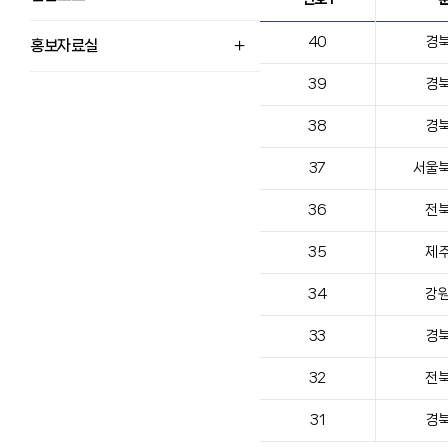
40
경
홍보자료실
39
경
38
경
37
서울
36
전
35
제
34
강
33
경
32
전
31
경