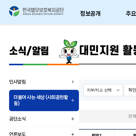
정보공개
주요
대민지원 활
소식/알림
인사알림
확
더불어 사는 세상 (사회공헌활
동)
전
공단소식
언론보도
번호1