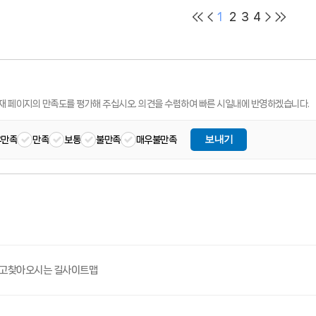
1
2
3
4
재 페이지의 만족도를 평가해 주십시오.
의견을 수렴하여 빠른 시일내에 반영하겠습니다.
보내기
우만족
만족
보통
불만족
매우불만족
고
찾아오시는 길
사이트맵