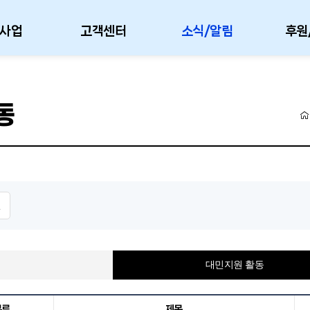
사업
고객센터
소식/알림
후원
동
인
체
대민지원 활동
분류
제목